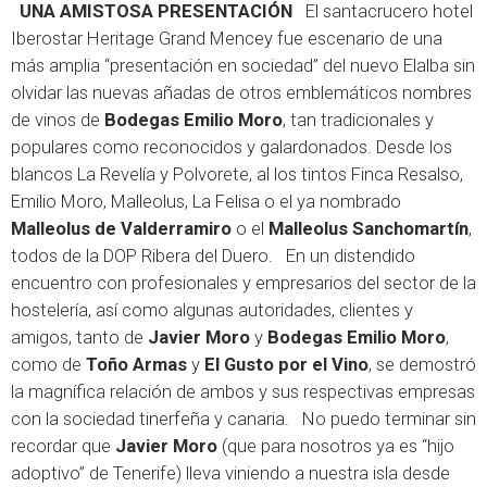
UNA AMISTOSA PRESENTACIÓN
El santacrucero hotel
Iberostar Heritage Grand Mencey fue escenario de una
más amplia “presentación en sociedad” del nuevo Elalba sin
olvidar las nuevas añadas de otros emblemáticos nombres
de vinos de
Bodegas Emilio Moro
, tan tradicionales y
populares como reconocidos y galardonados. Desde los
blancos La Revelía y Polvorete, al los tintos Finca Resalso,
Emilio Moro, Malleolus, La Felisa o el ya nombrado
Malleolus de Valderramiro
o el
Malleolus Sanchomartín
,
todos de la DOP Ribera del Duero. En un distendido
encuentro con profesionales y empresarios del sector de la
hostelería, así como algunas autoridades, clientes y
amigos, tanto de
Javier Moro
y
Bodegas Emilio Moro
,
como de
Toño Armas
y
El Gusto por el Vino
, se demostró
la magnífica relación de ambos y sus respectivas empresas
con la sociedad tinerfeña y canaria. No puedo terminar sin
recordar que
Javier Moro
(que para nosotros ya es “hijo
adoptivo” de Tenerife) lleva viniendo a nuestra isla desde