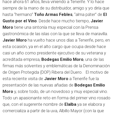
hace ahora 61 años, lleva viniendo a Tenerife. Y lo hace
siempre de la mano de su distribuidor, amigo y yo diría que
hasta “hermano”
Toño Armas Febles
, “alma páter” de
El
Gusto por el Vino
. Desde hace mucho tiempo,
Javier
Moro
tiene una sintonía muy especial con la Prensa
gastronómica de las islas con la que se lleva de maravilla.
Javier Moro
ha vuelto hace unos días a Tenerife, pero, en
esta ocasión, ya en el alto cargo que ocupa desde hace
casi un año como presidente ejecutivo de su veterana y
acreditada empresa,
Bodegas Emilio Moro
, una de las
firmas más solventes y emblemáticas de la Denominación
de Origen Protegida (DOP) Ribera del Duero. El motivo de
esta reciente visita de
Javier Moro
a Tenerife fue la
presentación de las nuevas añadas de
Bodegas Emilio
Moro
y, sobre todo, de un novedoso y muy especial vino.
Todo un apasionante reto en forma del primer vino rosado
que, con el sugerente nombre de
Elalba
ya se elabora y
comercializa a partir de la uva, Albillo Mayor (con la que