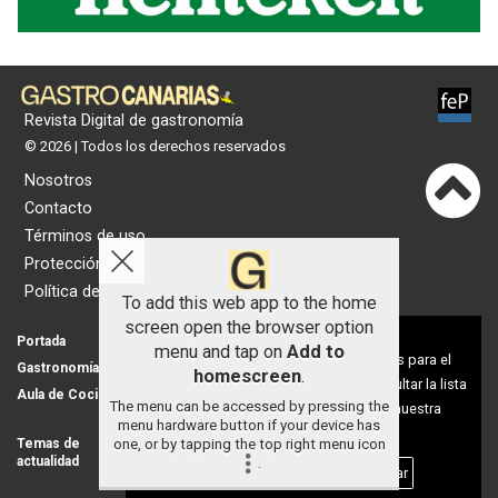
Revista Digital de gastronomía
© 2026 | Todos los derechos reservados
Nosotros
Contacto
Términos de uso
Protección de datos
Política de cookies
To add this web app to the home
screen open the browser option
Aviso sobre el Uso de cookies:
Portada
Actualidad
menu and tap on
Add to
Utilizamos cookies nuestras y de terceros para el
Gastronomía
Universo 'GastroCanalla'
homescreen
.
funcionamiento del digital. Puedes consultar la lista
Aula de Cocina
Hemeroteca
The menu can be accessed by pressing the
de cookies y como desconectarlas.
Ver nuestra
menu hardware button if your device has
Política de Privacidad y Cookies
one, or by tapping the top right menu icon
Temas de
Nosotros
actualidad
.
Publicidad
Aceptar Cookies
Personalizar