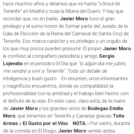
hace muchos años y diríamos que es hasta “cónsul de
Tenerife” en Madrid y toda la Ribera del Duero. Y hay que
recordar que, no en balde,
Javier Moro
tuvo el gran
privilegio y el sumo honor de formar parte del Jurado de la
Gala de Elección de la Reina del Carnaval de Santa Cruz de
Tenerife. Eso marca carácter y es privilegio y un orgullo de
los que muy pocos pueden presumir. El propio
Javier Moro
le confesó al compañero periodista y amigo
Sergio
Lojendio
en el periódico El Día que
“si algún día me jubilo,
me vendré a vivir a Tenerife”.
Todo un detalle de
inteligencia y buen gusto. En resumen, unos interesantes
y magníficos encuentros, donde se compatibilizó la
profesionalidad con la amistad y el trabajo bien hecho con
el disfrute de la vida. En este caso, claro está, de la mano
de
Javier Moro
y los grandes vinos de
Bodegas Emilio
Moro
, que tenemos en Tenerife y Canarias gracias
Toño
Armas
y
El Gusto por el Vino
.
NOTA.-
Por cierto, durante
de la comida en El Drago,
Javier Moro
venido arriba