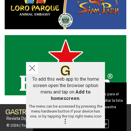
To add this web app to the home
screen open the browser option
Aviso sobre el Uso de cookies:
menu and tap on
Add to
Utilizamos cookies nuestras y de terceros para el
homescreen
.
funcionamiento del digital. Puedes consultar la lista
The menu can be accessed by pressing the
de cookies y como desconectarlas.
Ver nuestra
menu hardware button if your device has
Política de Privacidad y Cookies
one, or by tapping the top right menu icon
Revista Digital de gastronomía
.
Aceptar Cookies
Personalizar
© 2026 | Todos los derechos reservados