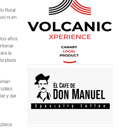
lo Rural
vió ni en
 los años
entenar
ara la
la plaza
rrían
nzález.
ar y dar
 placa