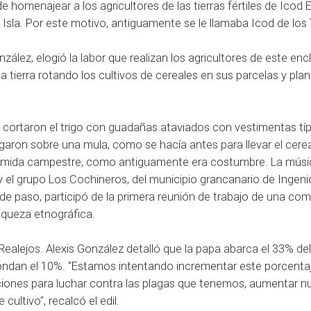
omenajear a los agricultores de las tierras fértiles de Icod El
sla. Por este motivo, antiguamente se le llamaba Icod de los 
nzález, elogió la labor que realizan los agricultores de este enc
e la tierra rotando los cultivos de cereales en sus parcelas y pl
 cortaron el trigo con guadañas ataviados con vestimentas tí
garon sobre una mula, como se hacía antes para llevar el cerea
 comida campestre, como antiguamente era costumbre. La músi
, y el grupo Los Cochineros, del municipio grancanario de Ingeni
 de paso, participó de la primera reunión de trabajo de una com
iqueza etnográfica.
Realejos. Alexis González detalló que la papa abarca el 33% del
 rondan el 10%. "Estamos intentando incrementar este porcenta
aciones para luchar contra las plagas que tenemos, aumentar n
 cultivo", recalcó el edil.