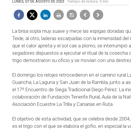
LUNES, 07 DE AGOSTO DE 2023
Tiempo de lectura:
5 min
La brisa sopla muy suave y mece las espigas doradas que t
Teide, al otro, laderas escarpadas con la inmensidad de
que el calor aprieta y el sol cae a plomo, se interrumpió 
segadores dispuestos a ejecutar el ritual de la cosecha
trigo demostraron su oficio y se movían con una destreza 
El domingo los relojes retrocedieron en el camino rural L
Guancha, La Laguna y San Juan de la Rambla, junto a as
el 17º Encuentro de Siega Tradicional Diego Pérez. La in
colaboración de Fundación Tenerife Rural, Aula de la Na
Asociación Ecuestre La Trilla y Canarias en Ruta.
El objetivo de esta actividad, que se celebra desde 2004
es el trigo con el que se elabora el gofio, en especial la