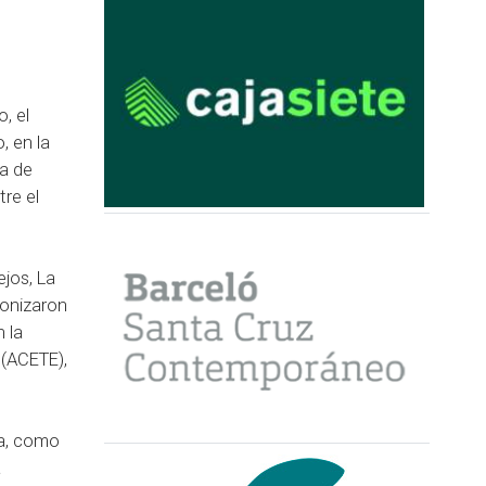
, el
, en la
na de
re el
ejos, La
gonizaron
 la
 (ACETE),
ta, como
a