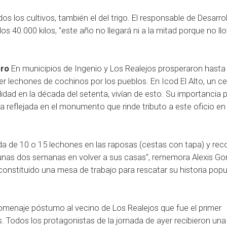
 los cultivos, también el del trigo. El responsable de Desarrol
s 40.000 kilos, "este año no llegará ni a la mitad porque no llo
ero
En municipios de Ingenio y Los Realejos prosperaron hasta
der lechones de cochinos por los pueblos. En Icod El Alto, un c
idad en la década del setenta, vivían de esto. Su importancia p
a reflejada en el monumento que rinde tributo a este oficio en 
a de 10 o 15 lechones en las raposas (cestas con tapa) y reco
ar unas dos semanas en volver a sus casas", rememora Alexis Go
onstituido una mesa de trabajo para rescatar su historia popul
homenaje póstumo al vecino de Los Realejos que fue el primer
. Todos los protagonistas de la jornada de ayer recibieron una