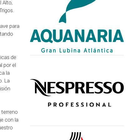
 Alto,
Trigos.
lave para
antando
picas de
l por el
ca la
o. La
isión
 terreno
je con la
uestro