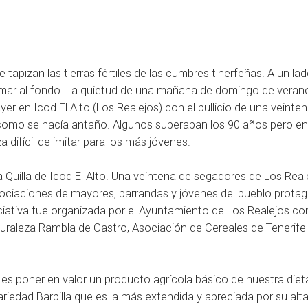
apizan las tierras fértiles de las cumbres tinerfeñas. A un lado
l mar al fondo. La quietud de una mañana de domingo de verano
ayer en Icod El Alto (Los Realejos) con el bullicio de una veinte
 como se hacía antaño. Algunos superaban los 90 años pero ent
difícil de imitar para los más jóvenes.
a Quilla de Icod El Alto. Una veintena de segadores de Los Real
ociaciones de mayores, parrandas y jóvenes del pueblo prota
iciativa fue organizada por el Ayuntamiento de Los Realejos con
turaleza Rambla de Castro, Asociación de Cereales de Tenerife
, es poner en valor un producto agrícola básico de nuestra die
 variedad Barbilla que es la más extendida y apreciada por su alt