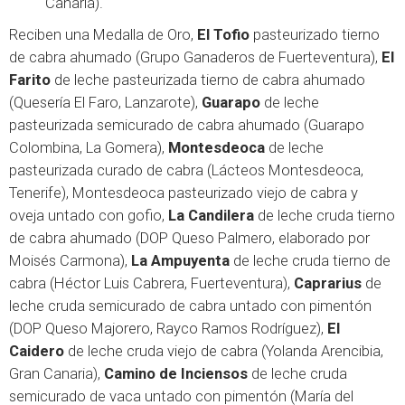
Canaria).
Reciben una Medalla de Oro,
El Tofio
pasteurizado tierno
de cabra ahumado (Grupo Ganaderos de Fuerteventura),
El
Farito
de leche pasteurizada tierno de cabra ahumado
(Quesería El Faro, Lanzarote),
Guarapo
de leche
pasteurizada semicurado de cabra ahumado (Guarapo
Colombina, La Gomera),
Montesdeoca
de leche
pasteurizada curado de cabra (Lácteos Montesdeoca,
Tenerife), Montesdeoca pasteurizado viejo de cabra y
oveja untado con gofio,
La Candilera
de leche cruda tierno
de cabra ahumado (DOP Queso Palmero, elaborado por
Moisés Carmona),
La Ampuyenta
de leche cruda tierno de
cabra (Héctor Luis Cabrera, Fuerteventura),
Caprarius
de
leche cruda semicurado de cabra untado con pimentón
(DOP Queso Majorero, Rayco Ramos Rodríguez),
El
Caidero
de leche cruda viejo de cabra (Yolanda Arencibia,
Gran Canaria),
Camino de Inciensos
de leche cruda
semicurado de vaca untado con pimentón (María del