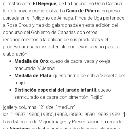
el restaurante
El Bejeque
,
de La Laguna. En Gran Canaria
lo distribuye y comercializa
La Cava de Piñero
, empresa
ubicada en el Polígono de Arinaga. Finca de Uga pertenece
a Rosa Group y ha sido galardonada en esta edición del
concurso del Gobierno de Canarias con otros
reconocimientos a la calidad de sus productos y el
proceso artesanal y sostenible que llevan a cabo para su
elaboración:
Medalla de Oro
: queso de cabra, vaca y oveja
madurado ‘
Vulcano
’
Medalla de Plata
: queso tierno de cabra ‘
Secreto del
majo
’
Distinción especial del jurado infantil
: queso
semicurado de cabra con pimentón ‘
Rojillo’
[gallery columns="2" size="medium"
ids="19887,19886,19885,19888,19889,19890,19892,19891"]
Las distinción de Mejor Imagen y Presentación ha recaído
en
Aborigen
, de leche cruda curado de cabra, elaborado