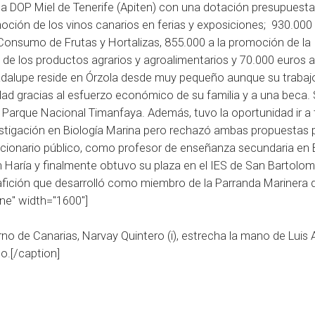
 la DOP Miel de Tenerife (Apiten) con una dotación presupuesta
oción de los vinos canarios en ferias y exposiciones; 930.000
Consumo de Frutas y Hortalizas, 855.000 a la promoción de la
ia de los productos agrarios y agroalimentarios y 70.000 euros a
uadalupe reside en Órzola desde muy pequeño aunque su trabaj
idad gracias al esfuerzo económico de su familia y a una beca.
l Parque Nacional Timanfaya. Además, tuvo la oportunidad ir a 
vestigación en Biología Marina pero rechazó ambas propuestas 
ncionario público, como profesor de enseñanza secundaria en B
n Haría y finalmente obtuvo su plaza en el IES de San Bartolom
, afición que desarrolló como miembro de la Parranda Marinera 
ne" width="1600"]
rno de Canarias, Narvay Quintero (i), estrecha la mano de Luis 
o.[/caption]