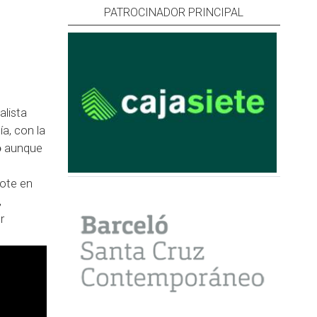
PATROCINADOR PRINCIPAL
alista
a, con la
o
aunque
rote en
,
r