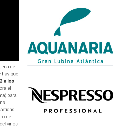
jería de
ue hay que
2 a los
ora el
ima) para
una
partidas
tro de
del vinos