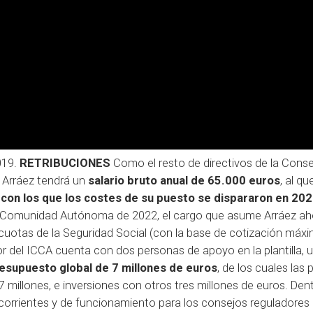
019.
RETRIBUCIONES
Como el resto de directivos de la Conse
, Arráez tendrá un
salario bruto anual de 65.000 euros
, al q
,
con los que los costes de su puesto se dispararon en 202
a Comunidad Autónoma de 2022,
el cargo que asume Arráez ah
 cuotas de la Seguridad Social (con la base de cotización máx
or del ICCA cuenta con dos personas de apoyo en la plantilla, 
esupuesto global de 7 millones de euros
, de los cuales las 
 millones, e inversiones con otros tres millones de euros. Den
corrientes y de funcionamiento para los consejos reguladores 