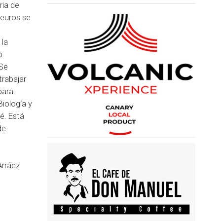
ria de
 euros se
 la
o
 Se
trabajar
para
iología y
é. Está
de
Arráez