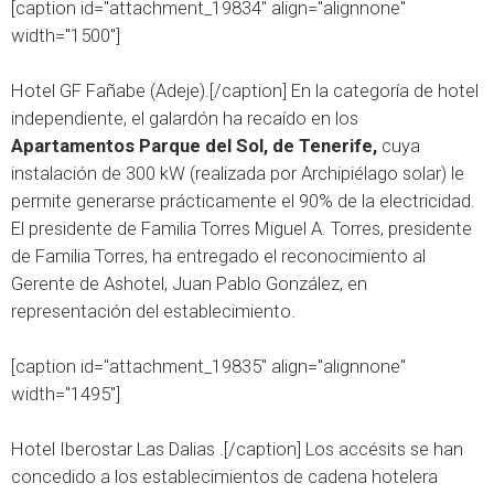
[caption id="attachment_19834" align="alignnone"
width="1500"]
Hotel GF Fañabe (Adeje).[/caption] En la categoría de hotel
independiente, el galardón ha recaído en los
Apartamentos Parque del Sol, de Tenerife,
cuya
instalación de 300 kW (realizada por Archipiélago solar) le
permite generarse prácticamente el 90% de la electricidad.
El presidente de Familia Torres Miguel A. Torres, presidente
de Familia Torres, ha entregado el reconocimiento al
Gerente de
Ashotel
, Juan Pablo González, en
representación del establecimiento.
[caption id="attachment_19835" align="alignnone"
width="1495"]
Hotel Iberostar Las Dalias .[/caption] Los accésits se han
concedido a los establecimientos de cadena hotelera