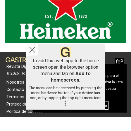
To add this web app to the home
Revista Digital de gastronomía
screen open the browser option
Aviso sobre el Uso de cookies:
menu and tap on
Add to
© 2026 | Todos los derechos reservados
Utilizamos cookies nuestras y de terceros para el
homescreen
.
Nosotros
funcionamiento del digital. Puedes consultar la lista
The menu can be accessed by pressing the
de cookies y como desconectarlas.
Ver nuestra
Contacto
menu hardware button if your device has
Política de Privacidad y Cookies
Términos de uso
one, or by tapping the top right menu icon
.
Protección de datos
Aceptar Cookies
Personalizar
Política de cookies
Portada
Actualidad