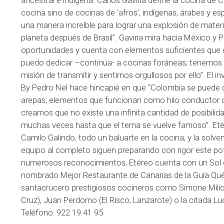
ancestral e indígena. Carlos Gaviria define la cocina d
cocina sino de cocinas de ‘afros’, indígenas, árabes y e
una manera increíble para lograr una explosión de mater
planeta después de Brasil”. Gaviria mira hacia México y
oportunidades y cuenta con elementos suficientes que d
puedo dedicar –continúa- a cocinas foráneas; tenemos 
misión de transmitir y sentirnos orgullosos por ello”. El 
By Pedro Nel hace hincapié en que “Colombia se puede d
arepas; elementos que funcionan como hilo conductor de
creamos que no existe una infinita cantidad de posibili
muchas veces hasta que el tema se vuelve famoso”. Etér
Camilo Galindo, todo un baluarte en la cocina, y la solven
equipo al completo siguen preparando con rigor este po
numerosos reconocimientos, Etéreo cuenta con un Sol d
nombrado Mejor Restaurante de Canarias de la Guía Qué 
santacrucero prestigiosos cocineros como Simone Milico (
Cruz), Juan Perdomo (El Risco, Lanzarote) o la citada L
Teléfono: 922 19 41 95