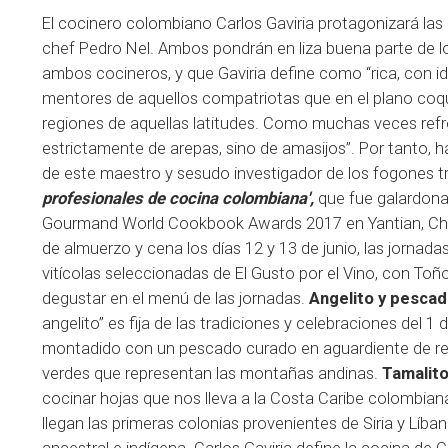
El cocinero colombiano Carlos Gaviria protagonizará las n
chef Pedro Nel. Ambos pondrán en liza buena parte de lo
ambos cocineros, y que Gaviria define como “rica, con id
mentores de aquellos compatriotas que en el plano coqui
regiones de aquellas latitudes. Como muchas veces refr
estrictamente de arepas, sino de amasijos”. Por tanto, ha
de este maestro y sesudo investigador de los fogones trad
profesionales de cocina colombiana',
que fue galardon
Gourmand World Cookbook Awards 2017 en Yantian, China
de almuerzo y cena los días 12 y 13 de junio, las jorna
vitícolas seleccionadas de El Gusto por el Vino, con Toñ
degustar en el menú de las jornadas.
Angelito y pescad
angelito” es fija de las tradiciones y celebraciones del 1
montadido con un pescado curado en aguardiente de r
verdes que representan las montañas andinas.
Tamalito
cocinar hojas que nos lleva a la Costa Caribe colombiana
llegan las primeras colonias provenientes de Siria y Líba