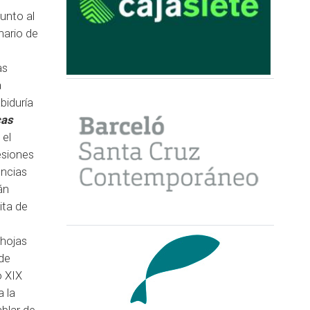
junto al
nario de
as
a
biduría
cas
 el
esiones
encias
án
ita de
hojas
 de
o XIX
a la