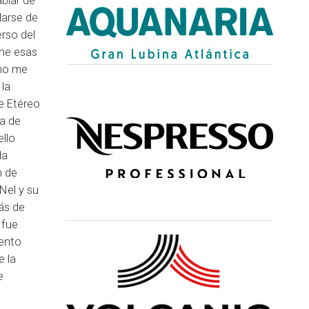
blar de
larse de
rso del
ene esas
 no me
la
de Etéreo
ra de
llo
la
n de
 Nel y su
ás de
 fue
iento
e la
e