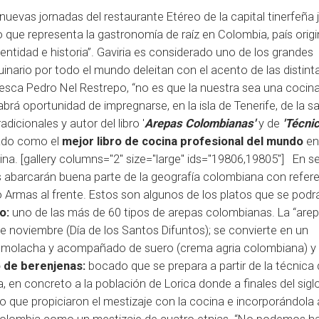
uevas jornadas del restaurante Etéreo de la capital tinerfeña 
 que representa la gastronomía de raíz en Colombia, país origi
entidad e historia”. Gaviria es considerado uno de los grandes
nario por todo el mundo deleitan con el acento de las distint
esca Pedro Nel Restrepo, “no es que la nuestra sea una cocin
brá oportunidad de impregnarse, en la isla de Tenerife, de la sa
icionales y autor del libro '
Arepas Colombianas'
y de
'Técni
ado como el
mejor libro de cocina profesional del mundo
en
. [gallery columns="2" size="large" ids="19806,19805"] En s
das abarcarán buena parte de la geografía colombiana con refer
o Armas al frente. Estos son algunos de los platos que se podr
o:
uno de las más de 60 tipos de arepas colombianas. La “arep
 de noviembre (Día de los Santos Difuntos); se convierte en un
emolacha y acompañado de suero (crema agria colombiana) y 
 de berenjenas:
bocado que se prepara a partir de la técnica
, en concreto a la población de Lorica donde a finales del sigl
no que propiciaron el mestizaje con la cocina e incorporándola 