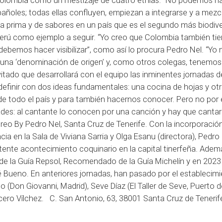
e Colombia como un mestizaje de cuatro etnias. “No podemos ha
spañoles; todas ellas confluyen, empiezan a integrarse y a mezc
ia prima y de sabores en un país que es el segundo más biodive
 Perú como ejemplo a seguir. “Yo creo que Colombia también ti
ebemos hacer visibilizar”, como así lo procura Pedro Nel. “Yo
una ‘denominación de origen’ y, como otros colegas, tenemos 
invitado que desarrollará con el equipo las inminentes jornadas 
efinir con dos ideas fundamentales: una cocina de hojas y ot
 todo el país y para también hacernos conocer. Pero no por e
dades: al cantante lo conocen por una canción y hay que cantar
eo By Pedro Nel, Santa Cruz de Tenerife. Con la incorporació
cia en la Sala de Viviana Sarria y Olga Esanu (directora), Pedro
tente acontecimiento coquinario en la capital tinerfeña. Adem
e la Guía Repsol, Recomendado de la Guía Michelín y en 2023
Bueno. En anteriores jornadas, han pasado por el establecim
Don Giovanni, Madrid), Seve Díaz (El Taller de Seve, Puerto d
ucero Vílchez. C. San Antonio, 63, 38001 Santa Cruz de Tenerif