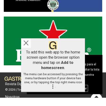
To add this web app to the home
screen open the browser option
Aviso sobre el Uso de cookies:
menu and tap on
Add to
Utilizamos cookies nuestras y de terceros para el
homescreen
.
funcionamiento del digital. Puedes consultar la lista
The menu can be accessed by pressing the
de cookies y como desconectarlas.
Ver nuestra
menu hardware button if your device has
Política de Privacidad y Cookies
one, or by tapping the top right menu icon
Revista Digital de gastronomía
.
Aceptar Cookies
Personalizar
© 2026 | Todos los derechos reservados
Nosotros
Contacto