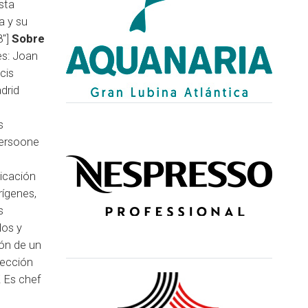
sta
a y su
8"]
Sobre
es: Joan
cis
drid
s
Persoone
licación
rígenes,
s
dos y
ión de un
tección
. Es chef