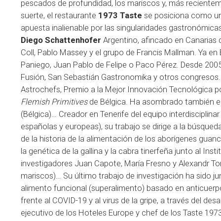
pescados de profundidad, los mariscos y, más recientemen
suerte, el restaurante
1973 Taste
se posiciona como un
apuesta inalienable por las singularidades gastronómicas
Diego Schattenhofer
Argentino, afincado en Canarias 
Coll, Pablo Massey y el grupo de Francis Mallman. Ya e
Paniego, Juan Pablo de Felipe o Paco Pérez. Desde 2005
Fusión, San Sebastián Gastronomika y otros congresos. 
Astrochefs, Premio a la Mejor Innovación Tecnológica po
Flemish Primitives
de Bélgica. Ha asombrado también en
(Bélgica)… Creador en Tenerife del equipo interdisciplina
españolas y europeas), su trabajo se dirige a la búsqueda
de la historia de la alimentación de los aborígenes guanc
la genética de la gallina y la cabra tinerfeña junto al Ins
investigadores Juan Capote, María Fresno y Alexandr To
mariscos)… Su último trabajo de investigación ha sido ju
alimento funcional (superalimento) basado en anticuerpo
frente al COVID-19 y al virus de la gripe, a través del de
ejecutivo de los Hoteles Europe y chef de los Taste 1973