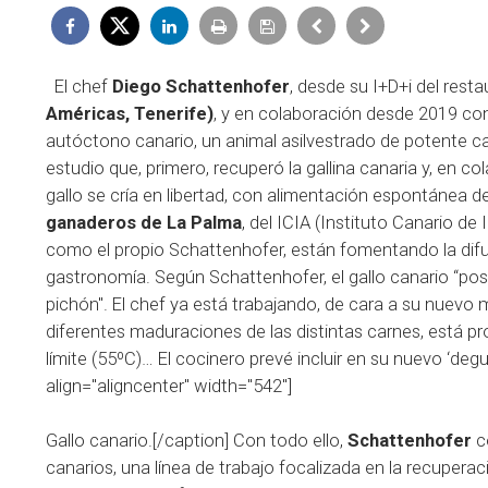
El chef
Diego Schattenhofer
, desde su I+D+i del rest
Américas, Tenerife)
, y en colaboración desde 2019 co
autóctono canario, un animal asilvestrado de potente c
estudio que, primero, recuperó la gallina canaria y, en 
gallo se cría en libertad, con alimentación espontánea 
ganaderos de La Palma
, del ICIA (Instituto Canario de
como el propio Schattenhofer, están fomentando la difusi
gastronomía. Según Schattenhofer, el gallo canario “pos
pichón". El chef ya está trabajando, de cara a su nuevo 
diferentes maduraciones de las distintas carnes, está p
límite (55ºC)… El cocinero prevé incluir en su nuevo ‘deg
align="aligncenter" width="542"]
Gallo canario.[/caption] Con todo ello,
Schattenhofer
co
canarios, una línea de trabajo focalizada en la recuper