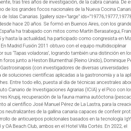
te, tras tres años de investigación, de la cabra canaria. De e
o de los grandes focos nacionales de la Nueva Cocina Canari
 de Islas Canarias. [gallery size="large" ids="19776,19777,1977
desde hace 20 años. Se formó en Buenos Aires, con los grand
n España ha trabajado con mitos como Martín Berasategui, Fran
 y hasta la actualidad, ha participado como congresista en Ma
En Madrid Fusión 2011 obtuvo con el equipo multidisciplinar
r sus ‘Tapas voladoras’, logrando también una distinción en lo
 foros junto a Heston Blumenthal (Reino Unido), Dominique 
r Gastrosinapsis (con investigadores de diversas universidades
 de soluciones científicas aplicadas a la gastronomía y a la ap
hes. Entre todo ello, puesta al día de técnicas ancestrales abo
tituto Canario de Investigaciones Agrarias (ICIA) y el Pico con lo
rres Krupij, recuperación de la fauna marina autóctona (pesca
nto al científico José Manuel Pérez de La Lastra, para la creac
s neutralizantes de la gallina canaria capaces de conferir pro
sarrollo de anticuerpos policlonales basados en la tecnología IgY
 y OA Beach Club, ambos en el Hotel Villa Cortés. En 2022, el