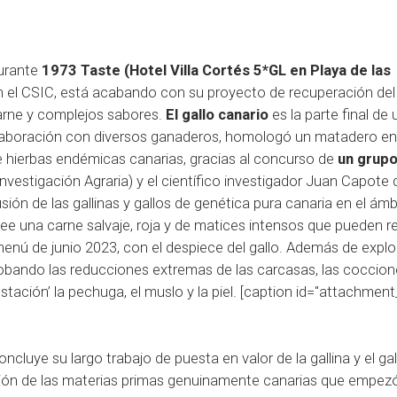
aurante
1973 Taste (Hotel Villa Cortés 5*GL en Playa de las
n el CSIC, está acabando con su proyecto de recuperación del 
arne y complejos sabores.
El gallo canario
es la parte final de 
colaboración con diversos ganaderos, homologó un matadero en l
de hierbas endémicas canarias, gracias al concurso de
un grupo
 Investigación Agraria) y el científico investigador Juan Capote 
ón de las gallinas y gallos de genética pura canaria en el ámb
ee una carne salvaje, roja y de matices intensos que pueden re
menú de junio 2023, con el despiece del gallo. Además de explor
robando las reducciones extremas de las carcasas, las coccion
ustación’ la pechuga, el muslo y la piel. [caption id="attachmen
ncluye su largo trabajo de puesta en valor de la gallina y el gal
ación de las materias primas genuinamente canarias que empez