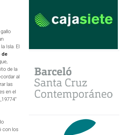
gallo
un
a Isla. El
 de
que,
ito de la
cordar al
ar las
es en el
t_19774"
lo
ó con los