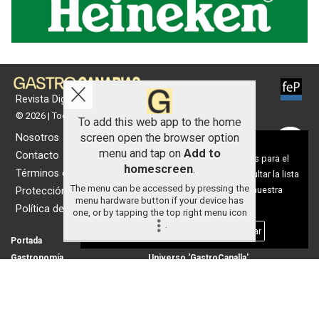
Revista Digital de gastronomía
© 2026 | Todos los derechos reservados
To add this web app to the home
screen open the browser option
Nosotros
Aviso sobre el Uso de cookies:
menu and tap on
Add to
Contacto
Utilizamos cookies nuestras y de terceros para el
homescreen
.
Términos de uso
funcionamiento del digital. Puedes consultar la lista
The menu can be accessed by pressing the
de cookies y como desconectarlas.
Ver nuestra
Protección de datos
menu hardware button if your device has
Política de Privacidad y Cookies
Política de cookies
one, or by tapping the top right menu icon
.
Aceptar Cookies
Personalizar
Portada
Actualidad
Gastronomía
Universo 'GastroCanalla'
Aula de Cocina
Hemeroteca
Temas de
Nosotros
actualidad