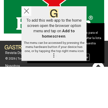
To add this web app to the home
screen open the browser option
Aviso sobre el Uso de cookies:
menu and tap on
Add to
Utilizamos cookies nuestras y de terceros para el
homescreen
.
funcionamiento del digital. Puedes consultar la lista
The menu can be accessed by pressing the
de cookies y como desconectarlas.
Ver nuestra
menu hardware button if your device has
Política de Privacidad y Cookies
one, or by tapping the top right menu icon
Revista Digital de gastronomía
.
Aceptar Cookies
Personalizar
© 2026 | Todos los derechos reservados
Nosotros
Contacto
Términos de uso
Protección de datos
Política de cookies
Portada
Actualidad
Gastronomía
Universo 'GastroCanalla'