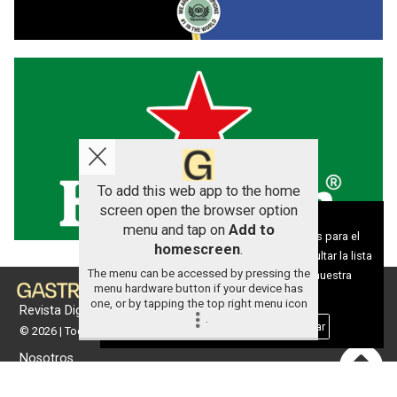
To add this web app to the home
screen open the browser option
Aviso sobre el Uso de cookies:
menu and tap on
Add to
Utilizamos cookies nuestras y de terceros para el
homescreen
.
funcionamiento del digital. Puedes consultar la lista
The menu can be accessed by pressing the
de cookies y como desconectarlas.
Ver nuestra
menu hardware button if your device has
Política de Privacidad y Cookies
one, or by tapping the top right menu icon
Revista Digital de gastronomía
.
Aceptar Cookies
Personalizar
© 2026 | Todos los derechos reservados
Nosotros
Contacto