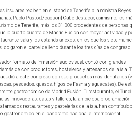
des insulares reciben en el stand de Tenerife a la ministra Reye
anarias, Pablo Pastor.[/caption] Cabe destacar, asimismo, los m
urismo de Tenerife, más los 31.000 procedentes de personas 
fe fue la cuarta cuenta de Madrid Fusión con mayor actividad y 
staurante-sala y los estands anexos, en los que los siete munic
, colgaron el cartel de lleno durante los tres días de congreso.
novador formato de inmersión audiovisual, contó con grandes
además de con productores, hosteleros y artesanos de la isla. 
ue acudió a este congreso con sus productos más identitarios (v
frescas, pescados, quesos, higos de Fasnia y aguacates). De es
erente gastronómico de Madrid Fusión. El restaurante, el Túnel 
encias innovadoras, catas y talleres, la ambiciosa programación
afamados restaurantes y pastelerías de la isla, han contribuido
no gastronómico en el panorama nacional e internacional.