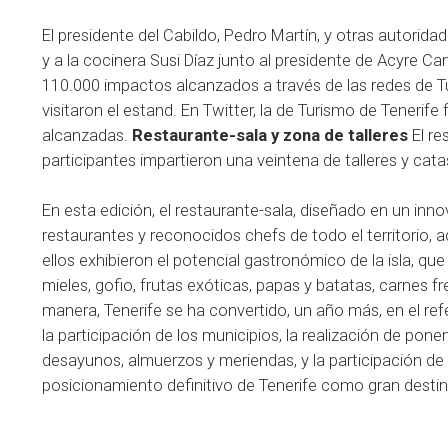
El presidente del Cabildo, Pedro Martín, y otras autorida
y a la cocinera Susi Díaz junto al presidente de Acyre C
110.000 impactos alcanzados a través de las redes de T
visitaron el estand. En Twitter, la de Turismo de Teneri
alcanzadas.
Restaurante-sala y zona de talleres
El re
participantes impartieron una veintena de talleres y catas
En esta edición, el restaurante-sala, diseñado en un in
restaurantes y reconocidos chefs de todo el territorio, 
ellos exhibieron el potencial gastronómico de la isla, q
mieles, gofio, frutas exóticas, papas y batatas, carnes 
manera, Tenerife se ha convertido, un año más, en el ref
la participación de los municipios, la realización de pon
desayunos, almuerzos y meriendas, y la participación de 
posicionamiento definitivo de Tenerife como gran desti