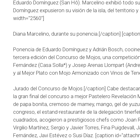
Eduardo Domínguez (San Hô). Marcelino exhibió todo su 
Domínguez expusieron su visión de la isla, del territorio
width="2560"]
Diana Marcelino, durante su ponencia.[/caption] [captio
Ponencia de Eduardo Domínguez y Adrián Bosch, cocinero
tercera edición del Concurso de Mojos, una competición 
Fernández (Casa Solla*) y Josep Arenas Llompart (Andre
y al Mejor Plato con Mojo Armonizado con Vinos de Tene
Jurado del Concurso de Mojos.[/caption] Cabe destacar, 
la gran final del concurso a mejor Pastelero Revelación
de papa bonita, cremoso de mamey, mango, gel de yuzu y 
congreso, el estand-restaurante de la delegación tinerfe
cuadrados, acogieron a prestigiosos chefs como Joan R
Virgilio Martínez, Sergio y Javier Torres, Fina Puigdevall
Fernández, Javi Estévez o Susi Díaz. [caption id="attac