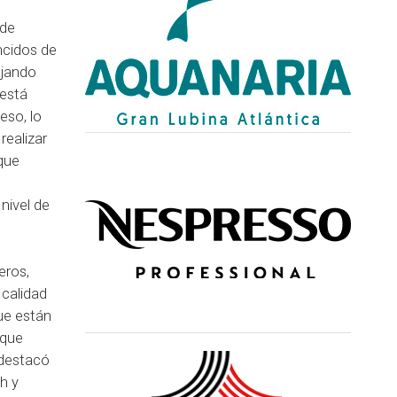
 de
ncidos de
ajando
 está
eso, lo
realizar
 que
nivel de
eros,
 calidad
ue están
 que
 destacó
h y