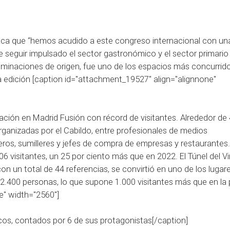
staca que “hemos acudido a este congreso internacional con un
seguir impulsado el sector gastronómico y el sector primario 
enominaciones de origen, fue uno de los espacios más concurrid
a edición [caption id="attachment_19527" align="alignnone"
ipación en Madrid Fusión con récord de visitantes. Alrededor de
rganizadas por el Cabildo, entre profesionales de medios
ros, sumilleres y jefes de compra de empresas y restaurantes. 
06 visitantes, un 25 por ciento más que en 2022. El Túnel del Vi
n un total de 44 referencias, se convirtió en uno de los luga
 2.400 personas, lo que supone 1.000 visitantes más que en la
e" width="2560"]
icos, contados por 6 de sus protagonistas[/caption]