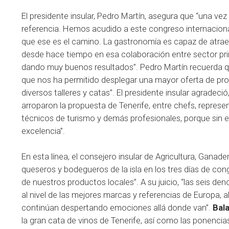
El presidente insular, Pedro Martín, asegura que “una v
referencia. Hemos acudido a este congreso internacion
que ese es el camino. La gastronomía es capaz de atrae
desde hace tiempo en esa colaboración entre sector prim
dando muy buenos resultados”. Pedro Martín recuerda q
que nos ha permitido desplegar una mayor oferta de prod
diversos talleres y catas”. El presidente insular agradec
arroparon la propuesta de Tenerife, entre chefs, represen
técnicos de turismo y demás profesionales, porque sin e
excelencia”.
En esta línea, el consejero insular de Agricultura, Ganader
queseros y bodegueros de la isla en los tres días de con
de nuestros productos locales”. A su juicio, “las seis 
al nivel de las mejores marcas y referencias de Europa, a
continúan despertando emociones allá donde van”.
Bal
la gran cata de vinos de Tenerife, así como las ponencia