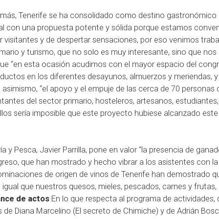
ez más, Tenerife se ha consolidado como destino gastronómico
al con una propuesta potente y sólida porque estamos conve
r visitantes y de despertar sensaciones, por eso venimos trab
ario y turismo, que no solo es muy interesante, sino que nos
ue “en esta ocasión acudimos con el mayor espacio del congr
uctos en los diferentes desayunos, almuerzos y meriendas, y 
ió, asimismo, “el apoyo y el empuje de las cerca de 70 personas
tantes del sector primario, hosteleros, artesanos, estudiantes,
llos sería imposible que este proyecto hubiese alcanzado este 
ía y Pesca, Javier Parrilla, pone en valor “la presencia de ganad
greso, que han mostrado y hecho vibrar a los asistentes con la
denominaciones de origen de vinos de Tenerife han demostrado q
l igual que nuestros quesos, mieles, pescados, carnes y frutas,
ance de actos
En lo que respecta al programa de actividades,
s de Diana Marcelino (El secreto de Chimiche) y de Adrián Bosc