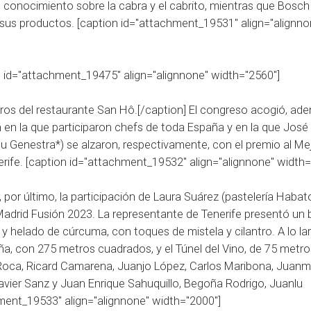
conocimiento sobre la cabra y el cabrito, mientras que Bosch
 y sus productos. [caption id="attachment_19531" align="alignno
n id="attachment_19475" align="alignnone" width="2560"]
s del restaurante San Hô.[/caption] El congreso acogió, ade
en la que participaron chefs de toda España y en la que José
u Genestra*) se alzaron, respectivamente, con el premio al Me
rife. [caption id="attachment_19532" align="alignnone" width=
por último, la participación de Laura Suárez (pastelería Habat
 Madrid Fusión 2023. La representante de Tenerife presentó un
helado de cúrcuma, con toques de mistela y cilantro. A lo lar
ña, con 275 metros cuadrados, y el Túnel del Vino, de 75 metro
oca, Ricard Camarena, Juanjo López, Carlos Maribona, Juanma
, Javier Sanz y Juan Enrique Sahuquillo, Begoña Rodrigo, Juanlu
hment_19533" align="alignnone" width="2000"]