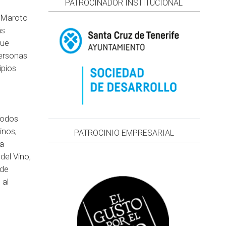
PATROCINADOR INSTITUCIONAL
s Maroto
ás
que
personas
ipios
Todos
inos,
PATROCINIO EMPRESARIAL
ta
del Vino,
 de
 al