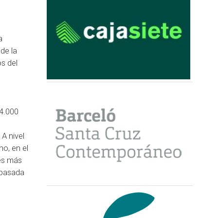
a
de la
os del
 4.000
A nivel
no, en el
res más
 pasada