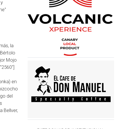
 y
ne"
más, la
 Bértolo
jor Mojo
"2560"]
onka) en
 bizcocho
go del
s
 Bellver,