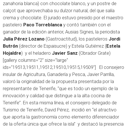
zanahoria blanca) con chocolate blanco, y un postre de
calçot que aprovechaba su dulzor natural, del que salía
crema y chocolate. El jurado estuvo presido por el maestro
pastelero
Paco Torreblanca
y contó también con el
ganador de la edición anterior, Ausias Signes, la periodista
Julia Pérez Lozano
(Gastroactitud), los pasteleros
Jordi
Butrón
(director de Espaisucre) y Estela Gutiérrez (
Estela
Hojaldre
) y el heladero
Javier Sanz
(Obrador Grate)
[gallery columns="2" size="large"
ids="19513,19511,19512,19510,19515,19509"] El consejero
insular de Agricultura, Ganadería y Pesca, Javier Parrilla,
valoró la originalidad de la propuesta presentada por la
representante de Tenerife, “que es todo un ejemplo de la
innovación y calidad que distingue a la alta cocina de
Tenerife”. En esta misma línea, el consejero delegado de
Turismo de Tenerife, David Pérez, incidió en “el atractivo
que aporta la gastronomía como elemento diferenciador
de la oferta única que ofrece la isla” y destacó la presencia