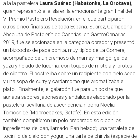
a la la pastelera
Laura Suárez (Habatonka, La Orotava)
,
quien representó a la isla en la emocionante gran final del
VI Premio Pastelero Revelación, en el que participaron
otros cinco finalistas de toda España. Suárez, Campeona
Absoluta de Pastelería de Canarias en GastroCanarias
2019, fue seleccionada en la categoría obrador y presentó
un bizcocho de papa bonita, muy típico de La Gomera,
acompañado de un cremoso de mamey, mango, gel de
yuzu y helado de lúcuma, con toques de mistela y brotes
de cilantro. El postre iba sobre un recipiente con hielo seco
y una sopa de curry y cardamomo que aromatizaba el
plato. Finalmente, el galardón fue para un postre que
aunaba sabores japoneses y andaluces elaborado por la
pastelera sevillana de ascendencia nipona Noelia
Tomoshige (Monroebakes, Getafe). En esta edición
también compitieron un polo preparado solo con los
ingredientes del pan, llamado ‘Pan helado’; una tartaleta de
tocinillo de cielo con yogur; una tarta de chirivía (especie de