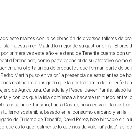
uado este martes con la celebración de diversos talleres de pr
la isla muestran en Madrid lo mejor de su gastronomía. El presi
que por primera vez este año el estand de Tenerife cuenta con u
local diferenciada, como parte esencial de su atractivo como 
 tienen una oferta única de productos que forman parte de su 
Pedro Martín puso en valor “la presencia de estudiantes de hos
uienes realmente consiguen que la gastronomía de Tenerife te
ejero de Agricultura, Ganadería y Pesca, Javier Parrilla, alabó la
feria y con los que la isla comienza a hacerse un hueco entre l
tora insular de Turismo, Laura Castro, puso en valor la gastro
 turismo sostenible, basado en el consumo cercano y en la
egado de Turismo de Tenerife, David Pérez, hizo hincapié en la 
“porque es lo que realmente lo que nos da valor añadido”, así c