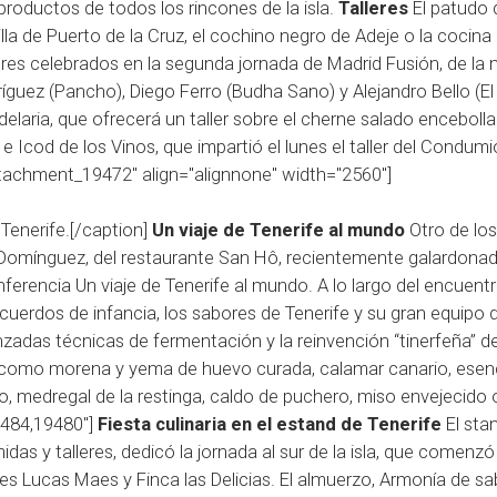
productos de todos los rincones de la isla.
Talleres
El patudo 
lla de Puerto de la Cruz, el cochino negro de Adeje o la cocina
leres celebrados en la segunda jornada de Madrid Fusión, de la
guez (Pancho), Diego Ferro (Budha Sano) y Alejandro Bello (El 
elaria, que ofrecerá un taller sobre el cherne salado encebolla
 Icod de los Vinos, que impartió el lunes el taller del Condumi
attachment_19472" align="alignnone" width="2560"]
Tenerife.[/caption]
Un viaje de Tenerife al mundo
Otro de lo
 Domínguez, del restaurante San Hô, recientemente galardona
nferencia Un viaje de Tenerife al mundo. A lo largo del encuentr
cuerdos de infancia, los sabores de Tenerife y su gran equipo 
zadas técnicas de fermentación y la reinvención “tinerfeña” de
os como morena y yema de huevo curada, calamar canario, esen
do, medregal de la restinga, caldo de puchero, miso envejecido 
9484,19480"]
Fiesta culinaria en el estand de Tenerife
El sta
idas y talleres, dedicó la jornada al sur de la isla, que comenz
es Lucas Maes y Finca las Delicias. El almuerzo, Armonía de s