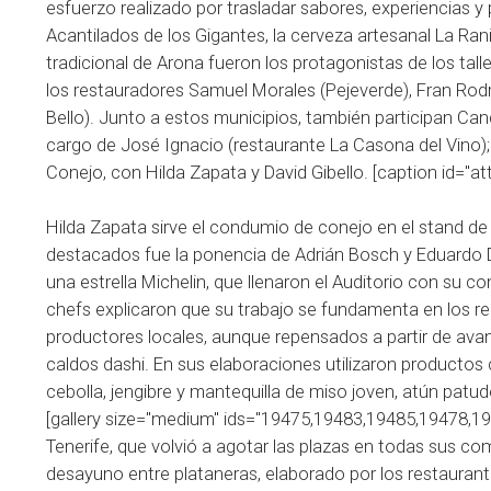
esfuerzo realizado por trasladar sabores, experiencias y 
Acantilados de los Gigantes, la cerveza artesanal La Rani
tradicional de Arona fueron los protagonistas de los tal
los restauradores Samuel Morales (Pejeverde), Fran Rodrí
Bello). Junto a estos municipios, también participan Cand
cargo de José Ignacio (restaurante La Casona del Vino); e
Conejo, con Hilda Zapata y David Gibello. [caption id="
Hilda Zapata sirve el condumio de conejo en el stand de 
destacados fue la ponencia de Adrián Bosch y Eduardo
una estrella Michelin, que llenaron el Auditorio con su co
chefs explicaron que su trabajo se fundamenta en los re
productores locales, aunque repensados a partir de avan
caldos dashi. En sus elaboraciones utilizaron product
cebolla, jengibre y mantequilla de miso joven, atún patu
[gallery size="medium" ids="19475,19483,19485,19478,1
Tenerife, que volvió a agotar las plazas en todas sus com
desayuno entre plataneras, elaborado por los restaurant