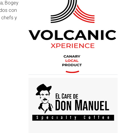
ra; Bogey
dados con
 chefs y