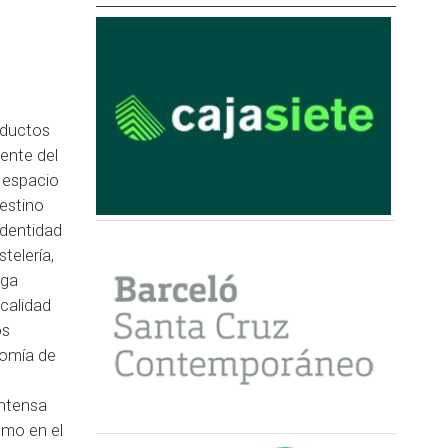
oductos
dente del
n espacio
destino
identidad
telería,
nga
 calidad
os
nomía de
intensa
omo en el