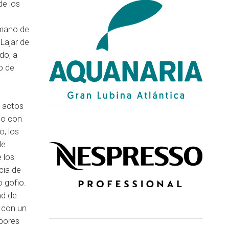
de los
 mano de
Lajar de
do, a
o de
s actos
do con
o, los
de
 los
cia de
o gofio.
nd de
ó con un
abores