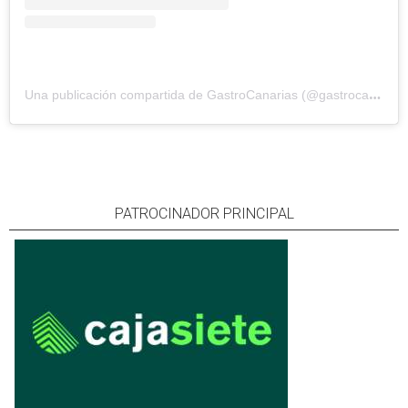
Una publicación compartida de GastroCanarias (@gastrocanarias)
PATROCINADOR PRINCIPAL