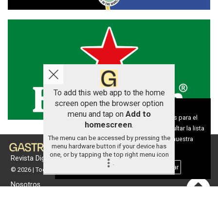
To add this web app to the home
screen open the browser option
Aviso sobre el Uso de cookies:
menu and tap on
Add to
Utilizamos cookies nuestras y de terceros para el
homescreen
.
funcionamiento del digital. Puedes consultar la lista
The menu can be accessed by pressing the
de cookies y como desconectarlas.
Ver nuestra
menu hardware button if your device has
Política de Privacidad y Cookies
one, or by tapping the top right menu icon
Revista Digital de gastronomía
.
Aceptar Cookies
Personalizar
© 2026 | Todos los derechos reservados
Nosotros
Contacto
Términos de uso