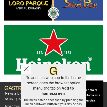
To add this web app to the home
screen open the browser option
Aviso sobre el Uso de cookies:
menu and tap on
Add to
Utilizamos cookies nuestras y de terceros para el
homescreen
.
Revista Digital de gastronomía
funcionamiento del digital. Puedes consultar la lista
© 2026 | Todos los derechos reservados
The menu can be accessed by pressing the
de cookies y como desconectarlas.
Ver nuestra
menu hardware button if your device has
Política de Privacidad y Cookies
Nosotros