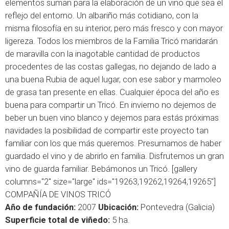
elementos suman para la elaboración de un vino que sea el
reflejo del entorno. Un albariño más cotidiano, con la
misma filosofía en su interior, pero más fresco y con mayor
ligereza. Todos los miembros de la Familia Tricó maridarán
de maravilla con la inagotable cantidad de productos
procedentes de las costas gallegas, no dejando de lado a
una buena Rubia de aquel lugar, con ese sabor y marmoleo
de grasa tan presente en ellas. Cualquier época del año es
buena para compartir un Tricó. En invierno no dejemos de
beber un buen vino blanco y dejemos para estás próximas
navidades la posibilidad de compartir este proyecto tan
familiar con los que más queremos. Presumamos de haber
guardado el vino y de abrirlo en familia. Disfrutemos un gran
vino de guarda familiar. Bebámonos un Tricó. [gallery
columns="2" size="large" ids="19263,19262,19264,19265"]
COMPAÑÍA DE VINOS TRICÓ
Año de fundación:
2007
Ubicación:
Pontevedra (Galicia)
Superficie total de viñedo:
5 ha.