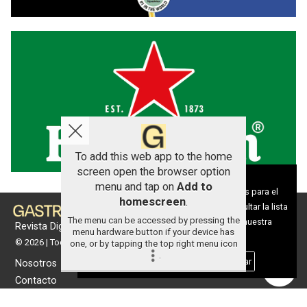
To add this web app to the home
screen open the browser option
Aviso sobre el Uso de cookies:
menu and tap on
Add to
Utilizamos cookies nuestras y de terceros para el
homescreen
.
funcionamiento del digital. Puedes consultar la lista
The menu can be accessed by pressing the
de cookies y como desconectarlas.
Ver nuestra
Revista Digital de gastronomía
menu hardware button if your device has
Política de Privacidad y Cookies
© 2026 | Todos los derechos reservados
one, or by tapping the top right menu icon
.
Aceptar Cookies
Personalizar
Nosotros
Contacto
Términos de uso