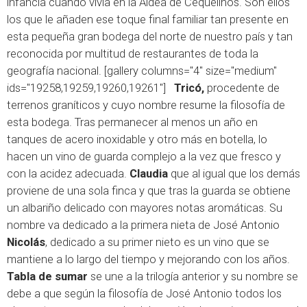
infancia cuando vivía en la Aldea de Cequeliños. Son ellos
los que le añaden ese toque final familiar tan presente en
esta pequeña gran bodega del norte de nuestro país y tan
reconocida por multitud de restaurantes de toda la
geografía nacional. [gallery columns="4" size="medium"
ids="19258,19259,19260,19261"]
Tricó,
procedente de
terrenos graníticos y cuyo nombre resume la filosofía de
esta bodega. Tras permanecer al menos un año en
tanques de acero inoxidable y otro más en botella, lo
hacen un vino de guarda complejo a la vez que fresco y
con la acidez adecuada.
Claudia
que al igual que los demás
proviene de una sola finca y que tras la guarda se obtiene
un albariño delicado con mayores notas aromáticas. Su
nombre va dedicado a la primera nieta de José Antonio
Nicolás
, dedicado a su primer nieto es un vino que se
mantiene a lo largo del tiempo y mejorando con los años.
Tabla de sumar
se une a la trilogía anterior y su nombre se
debe a que según la filosofía de José Antonio todos los