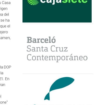
es Casa
rigen
ma del
 se ha
que el
ejero
rtamen,
 la DOP
la
21. En
Gran
l
none"