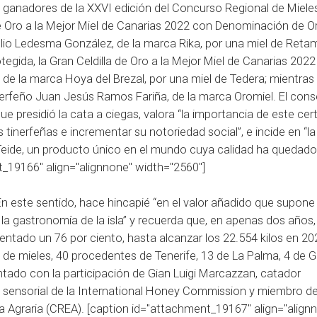
s ganadores de la XXVI edición del Concurso Regional de Miel
a de Oro a la Mejor Miel de Canarias 2022 con Denominación de O
ulio Ledesma González, de la marca Rika, por una miel de Reta
egida, la Gran Celdilla de Oro a la Mejor Miel de Canarias 2022
de la marca Hoya del Brezal, por una miel de Tedera; mientras 
inerfeño Juan Jesús Ramos Fariña, de la marca Oromiel. El cons
 que presidió la cata a ciegas, valora “la importancia de este ce
 tinerfeñas e incrementar su notoriedad social”, e incide en “la
Teide, un producto único en el mundo cuya calidad ha quedado
_19166" align="alignnone" width="2560"]
] En este sentido, hace hincapié “en el valor añadido que supone
 la gastronomía de la isla” y recuerda que, en apenas dos años, 
tado un 76 por ciento, hasta alcanzar los 22.554 kilos en 20
 de mieles, 40 procedentes de Tenerife, 13 de La Palma, 4 de 
ontado con la participación de Gian Luigi Marcazzan, catador
is sensorial de la International Honey Commission y miembro de
ía Agraria (CREA). [caption id="attachment_19167" align="align