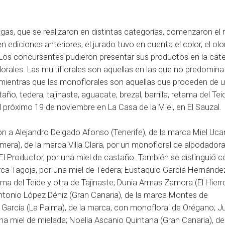
gas, que se realizaron en distintas categorías, comenzaron el 
 ediciones anteriores, el jurado tuvo en cuenta el color, el olor
. Los concursantes pudieron presentar sus productos en la cat
lorales. Las multiflorales son aquellas en las que no predomin
mientras que las monoflorales son aquellas que proceden de 
o, tedera, tajinaste, aguacate, brezal, barrilla, retama del Tei
l próximo 19 de noviembre en La Casa de la Miel, en El Sauzal.
ron a Alejandro Delgado Afonso (Tenerife), de la marca Miel Uca
era), de la marca Villa Clara, por un monofloral de alpodadora
l Productor, por una miel de castaño. También se distinguió c
marca Tagoja, por una miel de Tedera; Eustaquio García Hernánde
ama del Teide y otra de Tajinaste; Dunia Armas Zamora (El Hierro
Antonio López Déniz (Gran Canaria), de la marca Montes de
García (La Palma), de la marca, con monofloral de Orégano; J
na miel de mielada; Noelia Ascanio Quintana (Gran Canaria), de