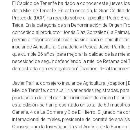
El Cabildo de Tenerife ha dado a conocer este jueves lo
de la Miel de Tenerife. En esta ocasión, la Gran Celdill
Protegida (DOP) ha recaído sobre el apicultor Pedro Bra
Teide. En la categoría de sin Denominación de Origen Prot
concedido al productor Jonás Díaz González (La Palma), 
premio a mejor presentación ha sido para el apicultor t
insular de Agricultura, Ganadería y Pesca, Javier Parrilla,
que cumple 26 años, para mejorar la calidad de las mieles
necesidad de seguir defendiendo la miel de Retama del 
demostrada con este galardón”. [caption id="attachment
Javier Parilla, consejero insular de Agricultura.[/caption
Miel de Tenerife, con sus 14 variedades registradas, para
producción de miel con denominación de origen ha aumen
esta edición, se han presentado un total de 60 muestras
Canaria, 4 de La Gomera y 3 de El Hierro. El jurado ha c
internacional de mieles, presidente del comité de anális
Consejo para la Investigación y el Análisis de la Econom