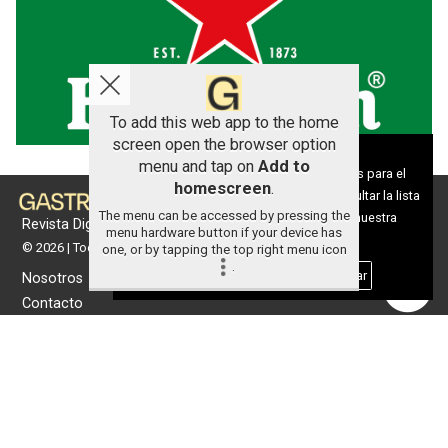
To add this web app to the home
screen open the browser option
Aviso sobre el Uso de cookies:
menu and tap on
Add to
Utilizamos cookies nuestras y de terceros para el
homescreen
.
funcionamiento del digital. Puedes consultar la lista
The menu can be accessed by pressing the
de cookies y como desconectarlas.
Ver nuestra
Revista Digital de gastronomía
menu hardware button if your device has
Política de Privacidad y Cookies
© 2026 | Todos los derechos reservados
one, or by tapping the top right menu icon
.
Aceptar Cookies
Personalizar
Nosotros
Contacto
Términos de uso
Protección de datos
Política de cookies
Portada
Actualidad
Gastronomía
Universo 'GastroCanalla'