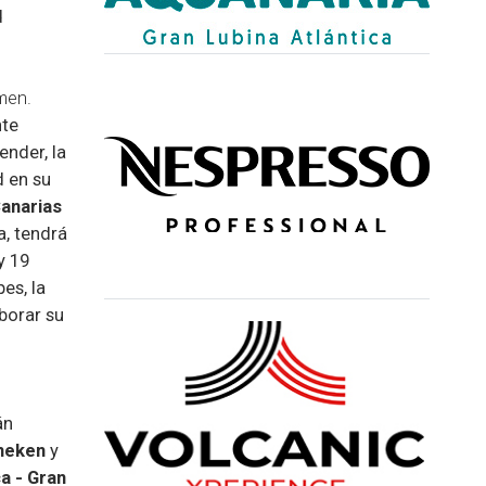
d
men.
nte
ender, la
d en su
anarias
a, tendrá
y 19
es, la
borar su
án
ineken
y
a - Gran