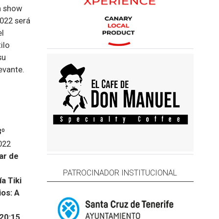
un show
022 será
el
ilo
su
evante.
8º
022
ar de
PATROCINADOR INSTITUCIONAL
a Tiki
os: A
 20:15