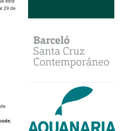
ue este
al 29 de
 de
roude
,