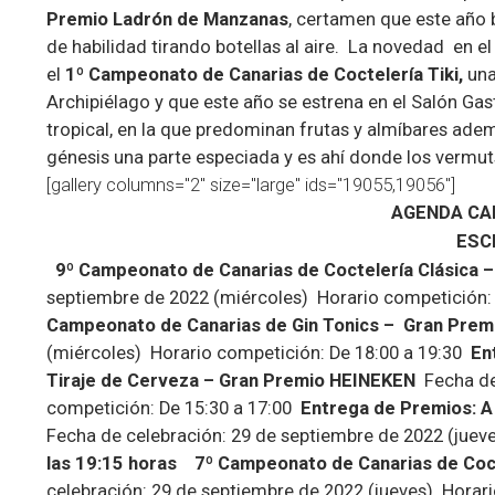
Premio Ladrón de Manzanas
, certamen que este año 
de habilidad tirando botellas al aire.
La novedad en el
el
1º Campeonato de Canarias de Coctelería Tiki,
una
Archipiélago y que este año se estrena en el Salón Gast
tropical, en la que predominan frutas y almíbares adem
génesis una parte especiada y es ahí donde los vermut
[gallery columns="2" size="large" ids="19055,19056"]
AGENDA
CA
ESC
9º Campeonato de Canarias de Coctelería Clásica
septiembre de 2022 (miércoles)
Horario competición:
Campeonato de Canarias de Gin Tonics – Gran Pre
(miércoles)
Horario competición: De 18:00 a 19:30
En
Tiraje de Cerveza – Gran Premio HEINEKEN
Fecha de
competición: De 15:30 a 17:00
Entrega de Premios: A
Fecha de celebración: 29 de septiembre de 2022 (juev
las 19:15 horas
7º Campeonato de Canarias de Co
celebración: 29 de septiembre de 2022 (jueves)
Horari