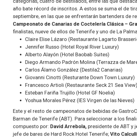
categorías, cuatro de destilados, entre las que destac
año bate récord de inscritos. A estos se suma el de tir
septiembre, en las que se enfrentarán bartenders de re
Campeonato de Canarias de Coctelería Clásica – Gr
finalistas, nueve de ellos de Tenerife y uno de La Pal
Claire Elise Lázaro (Restaurante Lagarto Brasseri
Jennifer Russo (Hotel Royal River Luxury)
Alberto Alayón (Hotel Baobab Suites)
Diego Armando Padrón Molina (Terrazza de Mar
Carlos Álamo González (Destila2 Canarias)
Giovanni Cinotti (Resturante Down Town Luxury)
Francesco Artioli (Restaurante Seck 21 Sea View
Esteban Fariña Trujillo (Hotel GF Noelia)
Yoshua Morales Pérez (IES Virgen de las Nieves)
Este y el resto de campeonatos de bebidas de GastroC
Barman de Tenerife (ABT). Para seleccionar a los final
compuesto por:
David Arrebola,
presidente de ABT y j
jefe de bares de Hard Rock Hotel Tenerife;
Vito Calcull