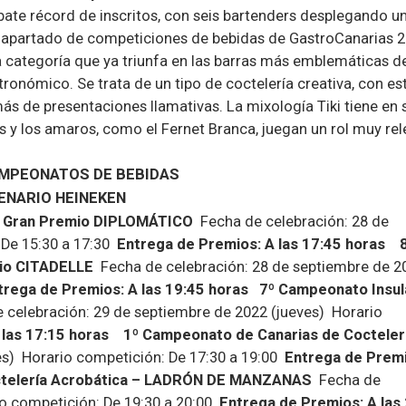
bate récord de inscritos, con seis bartenders desplegando 
 apartado de competiciones de bebidas de GastroCanarias 2
 categoría que ya triunfa en las barras más emblemáticas d
ronómico. Se trata de un tipo de coctelería creativa, con est
ás de presentaciones llamativas. La mixología Tiki tiene en 
s y los amaros, como el Fernet Branca, juegan un rol muy rel
MPEONATOS DE BEBIDAS
ENARIO HEINEKEN
 – Gran Premio DIPLOMÁTICO
Fecha de celebración: 28 de
 De 15:30 a 17:30
Entrega de Premios: A las 17:45 horas
mio CITADELLE
Fecha de celebración: 28 de septiembre de 2
trega de Premios: A las 19:45 horas
7º Campeonato Insul
 celebración: 29 de septiembre de 2022 (jueves)
Horario
 las 17:15 horas
1º Campeonato de Canarias de Coctelerí
es)
Horario competición: De 17:30 a 19:00
Entrega de Premi
ctelería Acrobática – LADRÓN DE MANZANAS
Fecha de
o competición: De 19:30 a 20:00
Entrega de Premios: A las