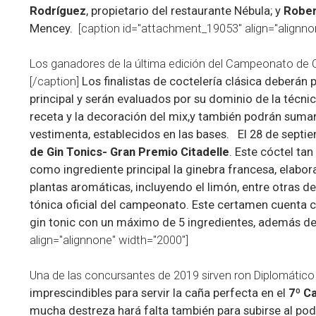
Rodríguez
, propietario del restaurante Nébula; y
Rober
Mencey.
[caption id="attachment_19053" align="alignno
Los ganadores de la última edición del Campeonato de Co
[/caption]
Los finalistas de coctelería clásica deberá
principal y serán evaluados por su dominio de la técnic
receta y la decoración del mix,y también podrán sumar
vestimenta, establecidos en las bases.
El 28 de septi
de Gin Tonics- Gran Premio Citadelle
. Este cóctel ta
como ingrediente principal la ginebra francesa, elabor
plantas aromáticas, incluyendo el limón, entre otras de
tónica oficial del campeonato. Este certamen cuenta co
gin tonic con un máximo de 5 ingredientes, además de 
align="alignnone" width="2000"]
Una de las concursantes de 2019 sirven ron Diplomátic
imprescindibles para servir la caña perfecta en el
7º C
mucha destreza hará falta también para subirse al pod