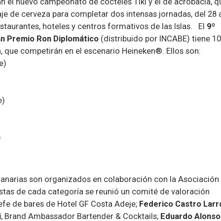
an el nuevo campeonato de cócteles Tiki y el de acrobacia, q
aje de cerveza para completar dos intensas jornadas, del 28 
staurantes, hoteles y centros formativos de las Islas.
El
9º
an Premio Ron Diplomático
(distribuido por INCABE) tiene 10
ma, que competirán en el escenario Heineken®. Ellos son:
e)
e)
)
anarias son organizados en colaboración con la Asociación
istas de cada categoría se reunió un comité de valoración
efe de bares de Hotel GF Costa Adeje;
Federico Castro Lar
i
, Brand
Ambassador Bartender & Cocktails;
Eduardo Alonso