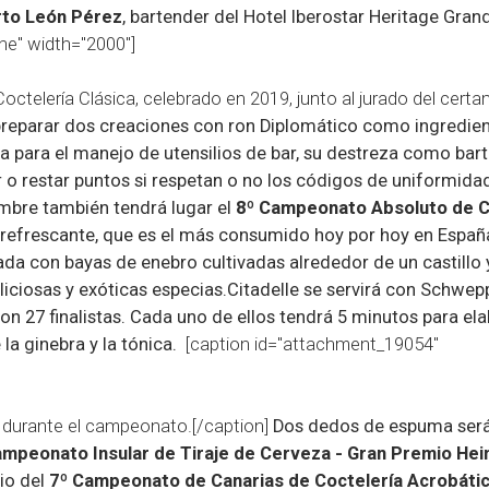
to León Pérez
, bartender del Hotel Iberostar Heritage Gran
ne" width="2000"]
ctelería Clásica, celebrado en 2019, junto al jurado del certa
n preparar dos creaciones con ron Diplomático como ingredie
a para el manejo de utensilios de bar, su destreza como bart
 o restar puntos si respetan o no los códigos de uniformida
embre también tendrá lugar el
8º Campeonato Absoluto de C
n refrescante, que es el más consumido hoy por hoy en Españ
ada con bayas de enebro cultivadas alrededor de un castillo 
liciosas y exóticas especias.Citadelle se servirá con Schwepp
n 27 finalistas. Cada uno de ellos tendrá 5 minutos para ela
la ginebra y la tónica.
[caption id="attachment_19054"
o durante el campeonato.[/caption]
Dos dedos de espuma ser
ampeonato Insular de Tiraje de Cerveza - Gran Premio He
io del
7º Campeonato de Canarias de Coctelería Acrobátic