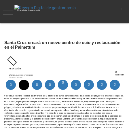
Revista Digital de gastronomía
Santa Cruz creará un nuevo centro de ocio y restauración
en el Palmetum
REDACCIÓN
El
Palmetum
SÁBADO, 06 DE AGOSTO DE 2022
Tiempo de lectura:
y el Parque Marítimo recibirán una inversión de 9 millones de euros para desarrollar una decena de proyectos en ambos espacios.
Entre las mejoras previstas se encuentran la creación de
una nueva cafetería y un restaurante
dentro del jardín botánico.
En concreto, el plan presentado por el alcalde de Santa Cruz, José Manuel Bermúdez, incluye la recuperación del espacio
denominado
Bajo Caribe
, de unos 3.0000 metros cuadrados, que con una inversión de
956.000 euros
será dotado con una
pérgola junto al mar, un módulo de kiosko-bar, aseos y un pequeño parque infantil. Además, otros
2,2 millones de euros
se
destinarán a la zona de llegada, donde se creará u
n espacio lúdico familiar y de restauración
, combinando áreas de
estancia, con restauración, zonas infantiles, y mejora de la zona de aparcamiento, dotándola de pérgolas con placas
fotovoltaicas para abastecer los consumos que se generen. El alcalde Bermúdez, el consejero delegado de la Sociedad de
Desarrollo, Alfonso Cabello, y el gerente de Palmetum y Parque Marítimo, Daniel Cañibano, presentaron “la hoja de ruta de los
próximos años para ambas instalaciones y su entorno, tal y como se dio a conocer en la reunión del Consejo de Administración de
la empresa pública que los gestiona”, adelantó Bermúdez, que anunció que “las dos nuevas zonas de placas fotovoltaicas que
se instalarán en ambos espacios permitirán ser autosuficientes a las dos instalaciones desde el punto de vista energético”.