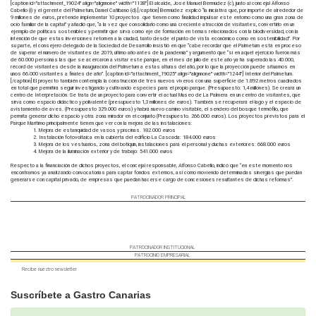
[caption id="attachment_19024" align="alignnone" width="1138"]
El alcalde, José Manuel Bermúdez (c), junto al concejal Alfonso
Cabello (i) y el gerente del Palmetum, Daniel Cañibano (d).[/caption] Bermúdez explicó “la iniciativa que, por importe de alrededor de
9 millones de euros, pretende implementar 10 proyectos que tienen como finalidad impulsar este entorno como una gran zona de
ocio familiar de la capital” y añadió que, “a la vez que consolidarlo como una creciente atracción de visitantes, convertirlo en un
ejemplo de políticas sostenibles y permitir que sirva como eje de formación en temas relacionados con la biodiversidad, con la
intención de que estas inversiones retornen a la ciudad, tanto desde el punto de vista económico como en sostenibilidad”. Por
su parte, el consejero delegado de la Sociedad de Desarrollo insistió en que “cabe recordar que el Palmetum está en proceso
de superar el número de visitantes de 2019, último año antes de la pandemia” y argumentó que “si en aquel ejercicio fueron más
de 60.000 personas las que se acercaron a visitar este parque, en el mes de julio de este año ya ha superado las 40.000,
récord de visitantes desde la inauguración del Palmetum a estas alturas del año, por lo que la proyección puede situarnos en
unos 66.000 visitantes a finales de año”. [caption id="attachment_19025" align="alignnone" width="1244"]
Interior del Palmetum.
[/caption] El proyecto también contempla la construcción de tres nuevos viveros con una superficie de 1.892 metros cuadrados
en total que permitirá seguir investigando y cultivando especies para el propio parque. (Presupuesto: 1,4 millones). Se creará un
centro de Interpretación. Se trata de un proyecto para convertir el actual Museo de La Palmera en un centro de visitantes, que
sirva como espacio didáctico y polivalente (presupuesto 1,3 millones de euros). También se recuperará el lago y el espacio de
avistamiento de aves. (Presupuesto 329.000 euros) y habrá nuevo camino visitable, el sendero del bosque termófilo, que
permita generar dicho espacio y otra zona mirador en el conjunto (Presupuesto. 266.000 euros). Los proyectos previstos para el
Parque Marítimo principalmente tienen que ver con la mejora de las instalaciones:
Mejora de estanquidad de vasos y piscinas. 182.000 euros
Instalación fotovoltaica en la cubierta del edificio La Cascada: 184.000 euros
Mejora de los vestuarios, zona del botiquín, instalaciones para el personal y duchas exteriores: 668.000 euros
Mejora de la iluminación exterior y de trabajo: 541.000 euros
Respecto a la financiación de dichos proyectos, el concejal responsable, Alfonso Cabello, indicó que “en este momento nos
encontramos ya analizando convocatorias para captar fondos externos, así como moviendo determinadas sinergias que puedan
generarse con capital privado, de empresas que puedan hacerse cargo de concesiones resultantes de dichas reformas”.
PATROCINADOR PRINCIPAL
PATROCINADOR INSTITUCIONAL
PATROCINIO EMPRESARIAL
Recibe nuestro newsletter
Suscríbete a Gastro Canarias