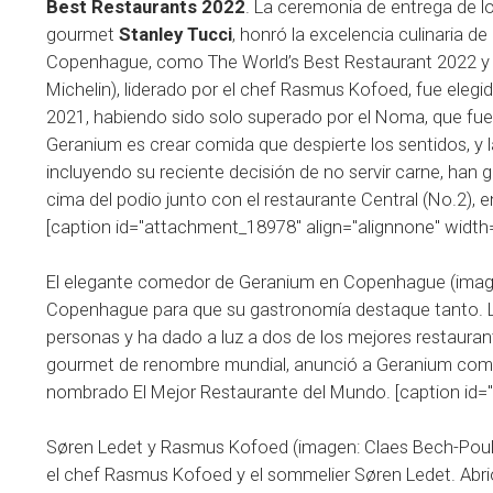
Best Restaurants 2022
.
La ceremonia de entrega de lo
gourmet
Stanley Tucci
, honró la excelencia culinaria d
Copenhague, como The World’s Best Restaurant 2022 y Th
Michelin), liderado por el chef Rasmus Kofoed, fue elegid
2021, habiendo sido solo superado por el Noma, que fue 
Geranium es crear comida que despierte los sentidos, y la
incluyendo su reciente decisión de no servir carne, han
cima del podio junto con el restaurante Central (No.2), e
[caption id="attachment_18978" align="alignnone" width
El elegante comedor de Geranium en Copenhague (image
Copenhague para que su gastronomía destaque tanto. La
personas y ha dado a luz a dos de los mejores restaurant
gourmet de renombre mundial, anunció a Geranium como e
nombrado El Mejor Restaurante del Mundo. [caption id=
Søren Ledet y Rasmus Kofoed (imagen: Claes Bech-Poulsen
el chef Rasmus Kofoed y el sommelier Søren Ledet. Abri