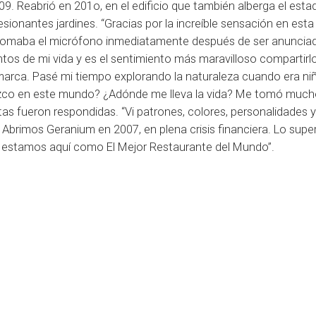
9. Reabrió en 201o, en el edificio que también alberga el esta
sionantes jardines. “Gracias por la increíble sensación en esta
s tomaba el micrófono inmediatamente después de ser anunci
ntos de mi vida y es el sentimiento más maravilloso compartirl
marca. Pasé mi tiempo explorando la naturaleza cuando era niñ
ezco en este mundo? ¿Adónde me lleva la vida? Me tomó muc
as fueron respondidas. “Vi patrones, colores, personalidades 
 Abrimos Geranium en 2007, en plena crisis financiera. Lo sup
e estamos aquí como El Mejor Restaurante del Mundo”.