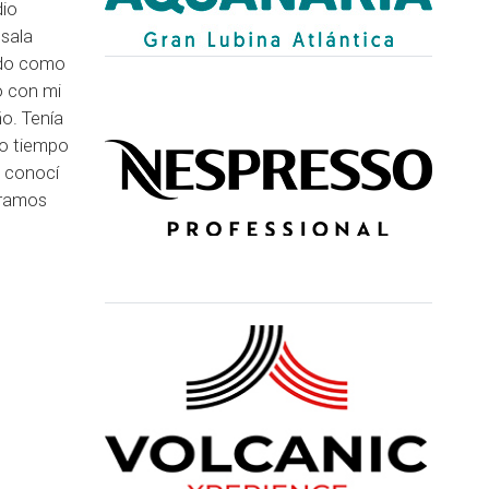
dio
 sala
ado como
o con mi
o. Tenía
ho tiempo
y conocí
eramos