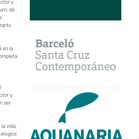
ctor y
ium, de
s
urants
 en la
completa.
0
ctor y
n ser
la vida,
 elogios