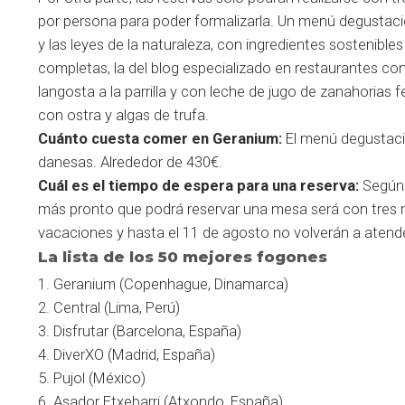
por persona para poder formalizarla. Un menú degustac
y las leyes de la naturaleza, con ingredientes sostenible
completas, la del blog especializado en restaurantes con
langosta a la parrilla y con leche de jugo de zanahorias 
con ostra y algas de trufa.
Cuánto cuesta comer en Geranium:
El menú degustaci
danesas. Alrededor de 430€.
Cuál es el tiempo de espera para una reserva:
Según 
más pronto que podrá reservar una mesa será con tres m
vacaciones y hasta el 11 de agosto no volverán a atend
La lista de los 50 mejores fogones
1. Geranium (Copenhague, Dinamarca)
2. Central (Lima, Perú)
3. Disfrutar (Barcelona, España)
4. DiverXO (Madrid, España)
5. Pujol (México)
6. Asador Etxebarri (Atxondo, España)