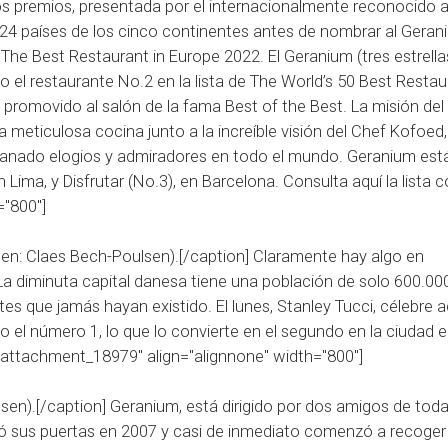
s premios, presentada por el internacionalmente reconocido a
e 24 países de los cinco continentes antes de nombrar al Geran
e Best Restaurant in Europe 2022. El Geranium (tres estrella
o el restaurante No.2 en la lista de The World’s 50 Best Resta
promovido al salón de la fama Best of the Best. La misión del
 meticulosa cocina junto a la increíble visión del Chef Kofoed,
 ganado elogios y admiradores en todo el mundo. Geranium está
n Lima, y Disfrutar (No.3), en Barcelona.
Consulta aquí la lista 
="800"]
n: Claes Bech-Poulsen).[/caption] Claramente hay algo en
 diminuta capital danesa tiene una población de solo 600.00
es que jamás hayan existido. El lunes, Stanley Tucci, célebre a
l número 1, lo que lo convierte en el segundo en la ciudad e
"attachment_18979" align="alignnone" width="800"]
).[/caption] Geranium, está dirigido por dos amigos de toda 
ó sus puertas en 2007 y casi de inmediato comenzó a recoger