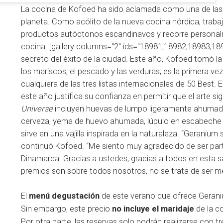
La cocina de Kofoed ha sido aclamada como una de las
planeta. Como acólito de la nueva cocina nórdica, trabaj
productos autóctonos escandinavos y recorre personalm
cocina. [gallery columns="2" ids="18981,18982,18983,18
secreto del éxito de la ciudad. Este año, Kofoed tomó la
los mariscos, el pescado y las verduras; es la primera v
cualquiera de las tres listas internacionales de 50 Best
este año justifica su confianza en permitir que el arte 
Universe
incluyen huevas de lumpo ligeramente ahumada
cerveza, yema de huevo ahumada, lúpulo en escabeche 
sirve en una vajilla inspirada en la naturaleza. “Geranium
continuó Kofoed. “Me siento muy agradecido de ser parte
Dinamarca. Gracias a ustedes, gracias a todos en esta s
premios son sobre todos nosotros, no se trata de ser mej
El
menú degustación
de este verano que ofrece Gerani
Sin embargo, este precio
no incluye el maridaje
de la co
Por otra parte, las reservas solo podrán realizarse con 