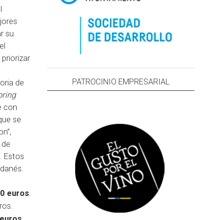
l
jores
r su
el
priorizar
PATROCINIO EMPRESARIAL
oria de
pring
e con
que se
on”,
 de
. Estos
 danés.
0 euros
.
ros.
 euros