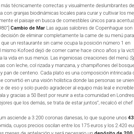
 más técnicamente correctas y visualmente deslumbrantes de
a con granjas biodinámicas locales para curar y cultivar los me
ente el paisaje en busca de comestibles únicos para acentua
980"]
Cambio de Mar
Las aguas salobres de Copenhague son 
 decisión de
eliminar completamente la carne de su menú
para 
ez que un restaurante sin carne ocupa la posición número 1 en
. El mismo Kofoed dejó de comer carne hace cinco años y la vict
siga la vida en sus menús. Las ingeniosas creaciones del menú
S
s con leche, col rizada y manzana, y champiñones del bosqu
y pan de centeno. Cada plato es una composición intrincada 
 se convirtió en una visión holística donde las personas se unier
 de eso y solo puedo agradecer al equipo más leal e increíble
ala y gracias a 50 Best por reunir a esta comunidad en Londres
ores que los demás, se trata de estar juntos”, recalcó el chef
um asciende a 3.200 coronas danesas, lo que supone unos
43
mida, cuyos precios oscilan entre los 175 euros y los 2.420 eu
tres meses de antelación y será necesario un
depósito de 200