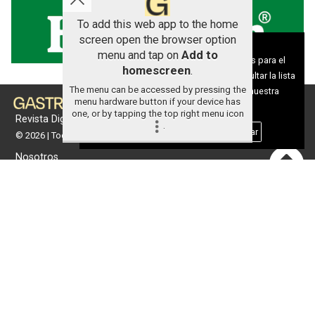
To add this web app to the home
screen open the browser option
Aviso sobre el Uso de cookies:
menu and tap on
Add to
Utilizamos cookies nuestras y de terceros para el
homescreen
.
funcionamiento del digital. Puedes consultar la lista
The menu can be accessed by pressing the
de cookies y como desconectarlas.
Ver nuestra
menu hardware button if your device has
Política de Privacidad y Cookies
one, or by tapping the top right menu icon
Revista Digital de gastronomía
.
Aceptar Cookies
Personalizar
© 2026 | Todos los derechos reservados
Nosotros
Contacto
Términos de uso
Protección de datos
Política de cookies
Portada
Actualidad
Gastronomía
Universo 'GastroCanalla'
Aula de Cocina
Hemeroteca