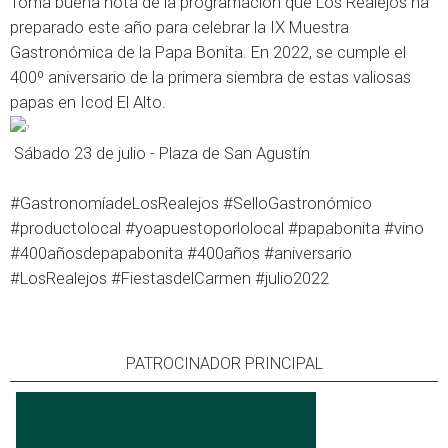
Toma buena nota de la programación que Los Realejos ha
preparado este año para celebrar la IX Muestra
Gastronómica de la Papa Bonita. En 2022, se cumple el
400º aniversario de la primera siembra de estas valiosas
papas en Icod El Alto.
​ Sábado 23 de julio - Plaza de San Agustín
#GastronomíadeLosRealejos
#SelloGastronómico
#productolocal
#yoapuestoporlolocal
#papabonita
#vino
#400añosdepapabonita
#400años
#aniversario
#LosRealejos
#FiestasdelCarmen
#julio2022
PATROCINADOR PRINCIPAL