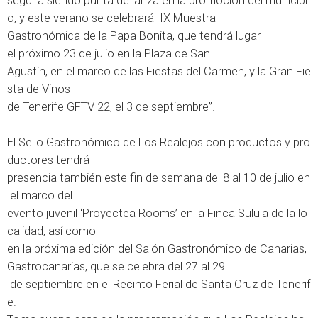
seguirá
siendo
punta
de
lanza
en
la
promoción
del
municipi
o,
y
este verano se celebrará
IX
Muestra
Gastronómica
de
la
Papa
Bonita, que tendrá lugar
el
próximo
23
de
julio
en
la
Plaza
de
San
Agustín,
en
el
marco
de
las
Fiestas
del
Carmen,
y
la
Gran
Fie
sta
de
Vinos
de
Tenerife
GFTV 22,
el
3
de
septiembre”.
El
Sello
Gastronómico
de
Los
Realejos
con
productos
y
pro
ductores
tendrá
presencia
también
este
fin
de
semana
del
8
al
10
de
julio
en
el
marco
del
evento
juvenil
‘
Proyectea
Rooms
’
en
la
Finca
Sulula
de
la
lo
calidad,
así
como
en
la
próxima
edición
del Salón Gastronómico de Canarias,
Gastrocanarias, que se celebra d
el
27 al
29
de
septiembre
en
el
Recinto
Ferial
de
Santa
Cruz
de
Tenerif
e.