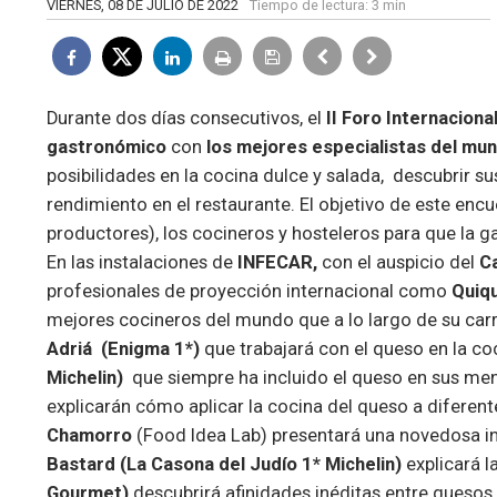
VIERNES, 08 DE JULIO DE 2022
Tiempo de lectura:
3 min
Durante dos días consecutivos, el
II Foro Internacion
gastronómico
con
los mejores especialistas del mu
posibilidades en la cocina dulce y salada, descubrir 
rendimiento en el restaurante. El objetivo de este encu
productores), los cocineros y hosteleros para que la 
En las instalaciones de
INFECAR,
con el auspicio del
Ca
profesionales de proyección internacional como
Quiqu
mejores cocineros del mundo que a lo largo de su car
Adriá (
Enigma 1*)
que trabajará con el queso en la co
Michelin)
que siempre ha incluido el queso en sus men
explicarán cómo aplicar la cocina del queso a diferent
Chamorro
(Food Idea Lab) presentará una novedosa i
Bastard (La Casona del Judío 1* Michelin)
explicará l
Gourmet)
descubrirá afinidades inéditas entre quesos 