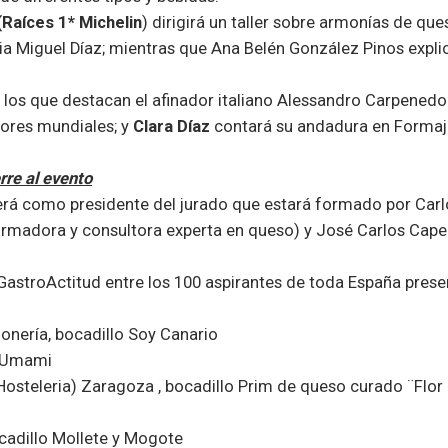
Raíces 1* Michelin
) dirigirá un taller sobre armonías de que
ia Miguel Díaz; mientras que Ana Belén González Pinos expli
los que destacan el afinador italiano Alessandro Carpenedo
dores mundiales; y
Clara Díaz
contará su andadura en Formaj
rre al evento
erá como presidente del jurado que estará formado por Carl
ormadora y consultora experta en queso) y José Carlos Capel
r GastroActitud entre los 100 aspirantes de toda España pres
onería, bocadillo Soy Canario
o Umami
Hosteleria) Zaragoza , bocadillo Prim de queso curado ¨Flor
ocadillo Mollete y Mogote