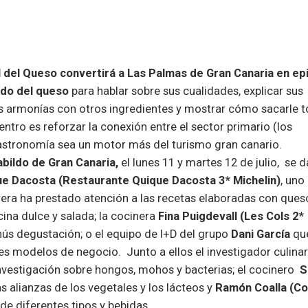
al del Queso convertirá a Las Palmas de Gran Canaria en ep
ndo del queso
para hablar sobre sus cualidades, explicar sus
sus armonías con otros ingredientes y mostrar cómo sacarle t
entro es reforzar la conexión entre el sector primario (los
gastronomía sea un motor más del turismo gran canario.
bildo de Gran Canaria,
el lunes 11 y martes 12 de julio, se d
e Dacosta (Restaurante Quique Dacosta 3* Michelin)
, uno
rera ha prestado atención a las recetas elaboradas con ques
cina dulce y salada; la cocinera
Fina Puigdevall (Les Cols 2*
ús degustación; o el equipo de I+D del grupo
Dani García
qu
es modelos de negocio. Junto a ellos el investigador culina
nvestigación sobre hongos, mohos y bacterias; el cocinero
S
as alianzas de los vegetales y los lácteos y
Ramón Coalla
(Co
de diferentes tipos y bebidas.