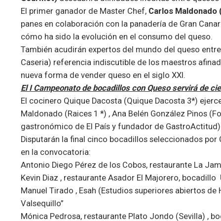
El primer ganador de Master Chef,
Carlos Maldonado (
panes en colaboración con la panadería de Gran Canar
cómo ha sido la evolución en el consumo del queso.
También acudirán expertos del mundo del queso entre 
Caseria) referencia indiscutible de los maestros afina
nueva forma de vender queso en el siglo XXI.
El I Campeonato de bocadillos con Queso servirá de cie
El cocinero Quique Dacosta (Quique Dacosta 3*) ejerc
Maldonado (Raices 1 *) , Ana Belén González Pinos (F
gastronómico de El País y fundador de
GastroActitud
)
Disputarán la final cinco bocadillos seleccionados po
en la convocatoria:
Antonio Diego Pérez de los Cobos, restaurante La Jam
Kevin Diaz , restaurante Asador El Majorero, bocadill
Manuel Tirado , Esah (Estudios superiores abiertos de 
Valsequillo”
Mónica Pedrosa, restaurante Plato Jondo (Sevilla) , b