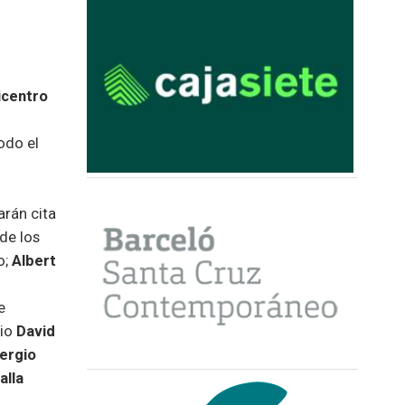
icentro
odo el
arán cita
 de los
o;
Albert
e
rio
David
ergio
alla