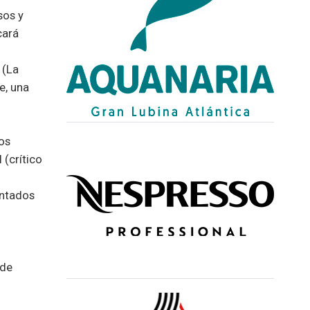
sos y
cará
 (La
e, una
os
 (crítico
entados
 de