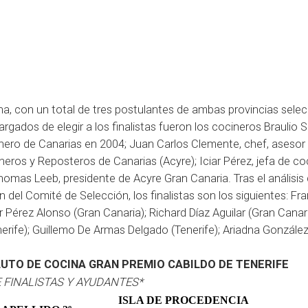
ina, con un total de tres postulantes de ambas provincias sele
rgados de elegir a los finalistas fueron los cocineros Braulio 
inero de Canarias en 2004; Juan Carlos Clemente, chef, asesor
eros y Reposteros de Canarias (Acyre); Iciar Pérez, jefa de co
mas Leeb, presidente de Acyre Gran Canaria. Tras el análisis 
́n del Comité de Selección, los finalistas son los siguientes: Fr
Pérez Alonso (Gran Canaria); Richard Díaz Aguilar (Gran Canaria
enerife); Guillemo De Armas Delgado (Tenerife); Ariadna Gonzál
UTO DE COCINA GRAN PREMIO CABILDO DE TENERIFE
 FINALISTAS Y AYUDANTES*
ISLA DE PROCEDENCIA