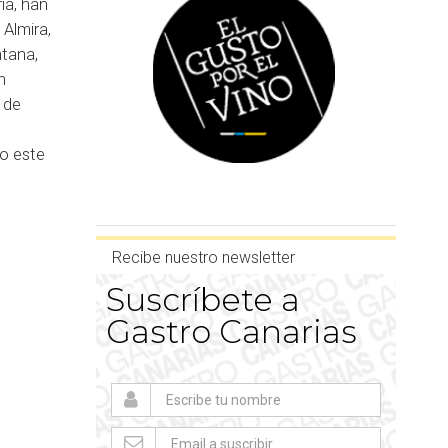
ia, han
 Almira,
ntana,
n
 de
do este
Recibe nuestro newsletter
Suscríbete a
Gastro Canarias