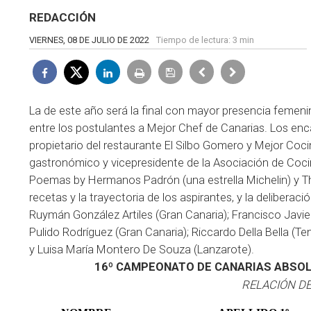
REDACCIÓN
VIERNES, 08 DE JULIO DE 2022
Tiempo de lectura:
3 min
La de este año será la final con mayor presencia femen
entre los postulantes a Mejor Chef de Canarias. Los enca
propietario del restaurante El Silbo Gomero y Mejor Coc
gastronómico y vicepresidente de la Asociación de Cocin
Poemas by Hermanos Padrón (una estrella Michelin) y Tho
recetas y la trayectoria de los aspirantes, y la deliberacio
Ruymán González Artiles (Gran Canaria); Francisco Javier 
Pulido Rodríguez (Gran Canaria); Riccardo Della Bella (T
y Luisa María Montero De Souza (Lanzarote).
16º CAMPEONATO DE CANARIAS ABSOL
RELACIÓN DE