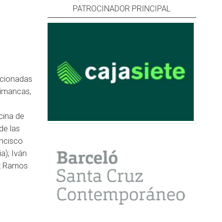
PATROCINADOR PRINCIPAL
ccionadas
Simancas,
cina de
de las
ancisco
); Iván
ez Ramos