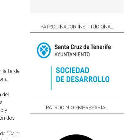
PATROCINADOR INSTITUCIONAL
 la tarde
onal
 del
es
PATROCINIO EMPRESARIAL
eo y
ón dos
ada “Caja