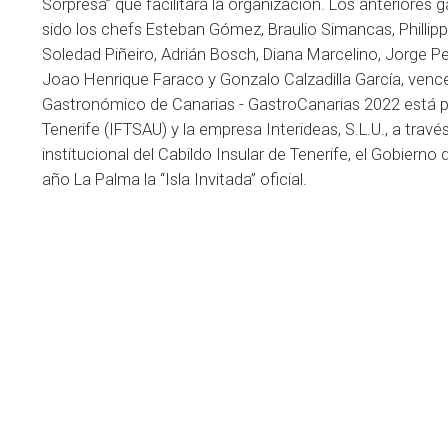
Sorpresa” que facilitará la organización. Los anteriores
sido los chefs Esteban Gómez, Braulio Simancas, Phillip
Soledad Piñeiro, Adrián Bosch, Diana Marcelino, Jorge Pe
Joao Henrique Faraco y Gonzalo Calzadilla García, venced
Gastronómico de Canarias - GastroCanarias 2022 está p
Tenerife (IFTSAU) y la empresa Interideas, S.L.U., a trav
institucional del Cabildo Insular de Tenerife, el Gobiern
año La Palma la “Isla Invitada” oficial.