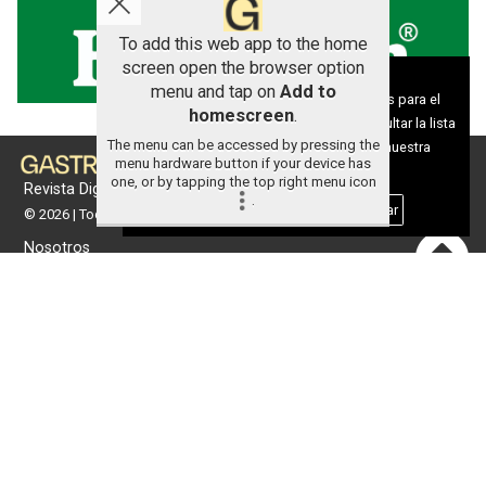
To add this web app to the home
screen open the browser option
Aviso sobre el Uso de cookies:
menu and tap on
Add to
Utilizamos cookies nuestras y de terceros para el
homescreen
.
funcionamiento del digital. Puedes consultar la lista
The menu can be accessed by pressing the
de cookies y como desconectarlas.
Ver nuestra
menu hardware button if your device has
Política de Privacidad y Cookies
one, or by tapping the top right menu icon
Revista Digital de gastronomía
.
Aceptar Cookies
Personalizar
© 2026 | Todos los derechos reservados
Nosotros
Contacto
Términos de uso
Protección de datos
Política de cookies
Portada
Actualidad
Gastronomía
Universo 'GastroCanalla'
Aula de Cocina
Hemeroteca