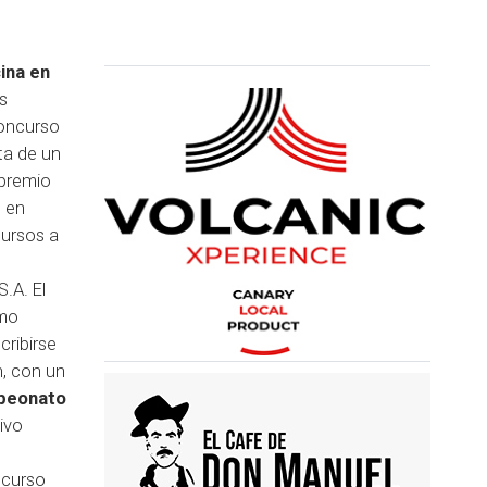
ina en
s
concurso
ta de un
 premio
o en
cursos a
.A. El
omo
ribirse
n, con un
peonato
ivo
ncurso