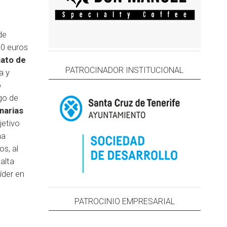
de
00 euros
ato de
PATROCINADOR INSTITUCIONAL
a y
o
go de
narias
jetivo
na
s, al
alta
íder en
PATROCINIO EMPRESARIAL