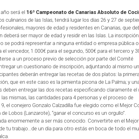
 año será el
16º Campeonato de Canarias Absoluto de Coci
s culinarios de las Islas, tendrá lugar los días 26 y 27 de septi
ofesionales, mayores de edad y residentes en Canarias, que de
deberá ser mayor de edad y residir en las Islas. La inscripción
caso se podrá representar a ninguna entidad o empresa pública o
 el vencedor, 1.000€ para el segundo, 500€ para el tercero y 
terse a un proceso previo de selección por parte del Comité
ntregar un cuestionario de inscripción, adjuntando al mismo u
icipantes deberán entregar las recetas de dos platos: la primera
ación, que en este caso es la pimienta picona de La Palma; y un
tes deben entregar las dos recetas especificando claramente e
e las mismas, las cantidades para 4 personas y el proceso de
19, el conejero Gonzalo Calzadilla fue elegido como el Mejor C
 de Lobos (Lanzarote), “ganar el concurso es un orgullo”.
yuda enormemente a ser más conocido. Convertirte en el Mejo
 de tu trabajo…de un día para otro estás en boca de todo el m
lca.