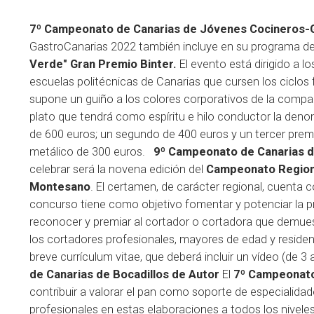
7º Campeonato de Canarias de Jóvenes Cocineros-G
GastroCanarias 2022 también incluye en su programa de 
Verde" Gran Premio Binter.
El evento está dirigido a l
escuelas politécnicas de Canarias que cursen los ciclos
supone un guiño a los colores corporativos de la compañía
plato que tendrá como espíritu e hilo conductor la den
de 600 euros; un segundo de 400 euros y un tercer premi
metálico de 300 euros.
9º Campeonato de Canarias 
celebrar será la novena edición del
Campeonato Regiona
Montesano
. El certamen, de carácter regional, cuenta c
concurso tiene como objetivo fomentar y potenciar la p
reconocer y premiar al cortador o cortadora que demues
los cortadores profesionales, mayores de edad y resident
breve currículum vitae, que deberá incluir un vídeo (de 3
de Canarias de Bocadillos de Autor
El
7º Campeonato
contribuir a valorar el pan como soporte de especialidad
profesionales en estas elaboraciones a todos los nivele