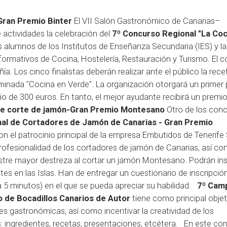
ran Premio Binter
El VII Salón Gastronómico de Canarias–
actividades la celebración del
7º Concurso Regional "La Coc
os alumnos de los Institutos de Enseñanza Secundaria (IES) y la
 formativos de Cocina, Hostelería, Restauración y Turismo. El 
. Los cinco finalistas deberán realizar ante el público la rece
ominada "Cocina en Verde". La organización otorgará un primer
o de 300 euros. En tanto, el mejor ayudante recibirá un premi
de corte de jamón-Gran Premio Montesano
Otro de los con
l de Cortadores de Jamón de Canarias - Gran Premio
on el patrocinio principal de la empresa Embutidos de Tenerife S
rofesionalidad de los cortadores de jamón de Canarias, así c
tre mayor destreza al cortar un jamón Montesano. Podrán insc
es en las Islas. Han de entregar un cuestionario de inscripció
 a 5 minutos) en el que se pueda apreciar su habilidad.
7º Cam
 de Bocadillos Canarios de Autor
tiene como principal objet
es gastronómicas, así como incentivar la creatividad de los
s: ingredientes, recetas, presentaciones, etcétera. En este co