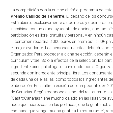
La competición con la que se abrirá el programa de este
Premio Cabildo de Tenerife
. El decano de los concurso
Está abierto exclusivamente a cocineras y cocineros pr
inscribirse con un o una ayudante de cocina, que también 
participación es libre, gratuita y personal, y en ningún 
El certamen repartirá 3.300 euros en premios: 1500€ para
el mejor ayudante. Las personas inscritas deberán some
Organizador. Para proceder a dicha selección, deberán e
currículum vitae. Solo a efectos de la selección, los part
ingrediente principal obligatorio indicado por la Organiz
segunda con ingrediente principal libre. Los concursan
de cada una de ellas, así como todos los ingredientes d
elaboración. En la última edición del campeonato, en 20
de Canarias. Según reconoce el chef del restaurante Isla
“GastroCanarias tiene mucho calado en las Islas y te a
hace que aparezcas en las portadas, que la gente habla
eso hace que venga mucha gente a tu restaurante”, reca