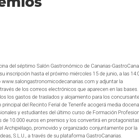
remios
ocina del séptimo Salón Gastronómico de Canarias-GastroCana
su inscripción hasta el próximo miércoles 15 de junio, a las 14:
b
www.salongastronomicodecanarias.com
y adjuntar la
ravés de los correos electrónicos que aparecen en las bases.
odos los gastos de traslados y alojamiento para los concursant
io principal del Recinto Ferial de Tenerife acogerá media docen
ionales y estudiantes del último curso de Formación Profesion
s de 10.000 euros en premios y los convertirá en protagonistas
del Archipiélago, promovido y organizado conjuntamente por la
rideas, S.L.U., a través de su plataforma GastroCanarias.