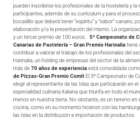
pueden inscribirse los profesionales de la hostelería y l
participantes, además de su currículum y para el proceso
bocadillo que deberá tener "espíritu" y “sabor” canario, p
elaboración y/o la presentación del mismo. La organiza
y un tercer premio de 100 euros.
5º Campeonato de Ca
Canarias de Pastelería – Gran Premio Harinalia
tiene 
contribuir a valorar el trabajo de los profesionales del s
Harinalia, un holding de empresas del sector de la alime
más de
70 años de experiencia
está consolidada como 
de Pizzas-Gran Premio Comit
El 3º Campeonato de Can
elegir al representante de las Islas que participarán en 
especialidad culinaria italiana que triunfa en todo el m
menos en nuestra tierra. No obstante, es un terreno en 
cocina, como en su momento hicieron con las hamburgues
las Islas en la distribución e importación de productos.