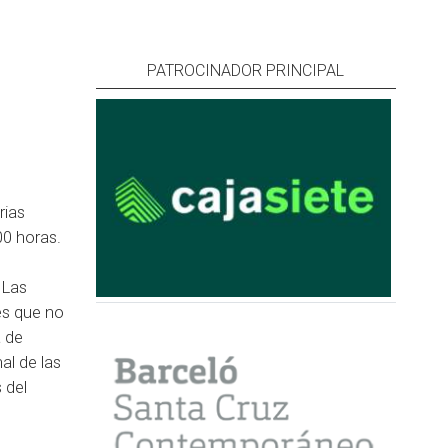
PATROCINADOR PRINCIPAL
rias
00 horas.
 Las
es que no
a de
al de las
 del