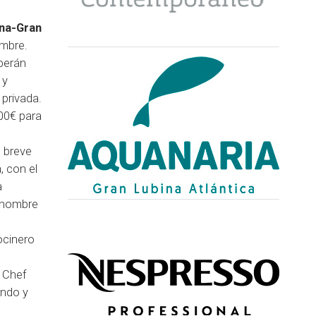
na-Gran
embre.
berán
 y
 privada.
300€ para
n breve
, con el
a
l nombre
ocinero
r Chef
undo y