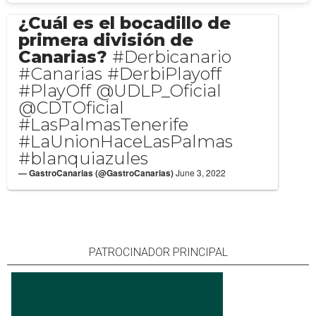
¿Cuál es el bocadillo de
primera división de
Canarias?
#Derbicanario
#Canarias
#DerbiPlayoff
#PlayOff
@UDLP_Oficial
@CDTOficial
#LasPalmasTenerife
#LaUnionHaceLasPalmas
#blanquiazules
— GastroCanarias (@GastroCanarias)
June 3, 2022
PATROCINADOR PRINCIPAL