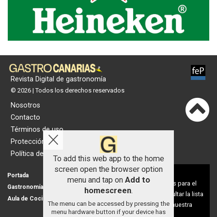
Revista Digital de gastronomía
© 2026 | Todos los derechos reservados
Nosotros
Contacto
Términos de uso
Protección de datos
Política de cookies
To add this web app to the home
screen open the browser option
Aviso sobre el Uso de cookies:
Portada
Actualidad
menu and tap on
Add to
Utilizamos cookies nuestras y de terceros para el
Gastronomía
Universo 'GastroCanalla'
homescreen
.
funcionamiento del digital. Puedes consultar la lista
Aula de Cocina
Hemeroteca
The menu can be accessed by pressing the
de cookies y como desconectarlas.
Ver nuestra
menu hardware button if your device has
Política de Privacidad y Cookies