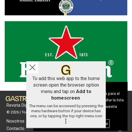
To add this web app to the home
screen open the browser option
Aviso sobre el Uso de cookies:
menu and tap on
Add to
Utilizamos cookies nuestras y de terceros para el
homescreen
.
funcionamiento del digital. Puedes consultar la lista
Revista Digital de gastronomía
The menu can be accessed by pressing the
de cookies y como desconectarlas.
Ver nuestra
menu hardware button if your device has
© 2026 | Todos los derechos reservados
Política de Privacidad y Cookies
one, or by tapping the top right menu icon
Nosotros
.
Aceptar Cookies
Personalizar
Contacto