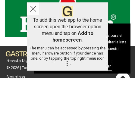
To add this web app to the home
screen open the browser option
Aviso sobre el Uso de cookies:
menu and tap on
Add to
Utilizamos cookies nuestras y de terceros para el
homescreen
.
funcionamiento del digital. Puedes consultar la lista
The menu can be accessed by pressing the
de cookies y como desconectarlas.
Ver nuestra
menu hardware button if your device has
Política de Privacidad y Cookies
one, or by tapping the top right menu icon
Revista Digital de gastronomía
.
Aceptar Cookies
Personalizar
© 2026 | Todos los derechos reservados
Nosotros
Contacto
Términos de uso
Protección de datos
Política de cookies
Portada
Actualidad
Gastronomía
Universo 'GastroCanalla'
Aula de Cocina
Hemeroteca