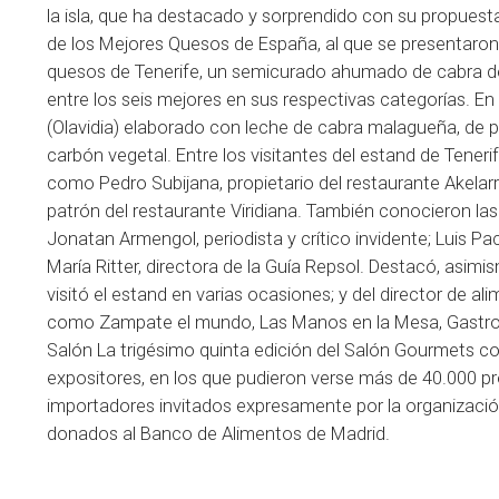
la isla, que ha destacado y sorprendido con su propues
de los Mejores Quesos de España, al que se presentaron
quesos de Tenerife, un semicurado ahumado de cabra de 
entre los seis mejores en sus respectivas categorías. 
(Olavidia) elaborado con leche de cabra malagueña, de 
carbón vegetal. Entre los visitantes del estand de Tener
como Pedro Subijana, propietario del restaurante Akela
patrón del restaurante Viridiana. También conocieron la
Jonatan Armengol, periodista y crítico invidente; Luis 
María Ritter, directora de la Guía Repsol. Destacó, asimis
visitó el estand en varias ocasiones; y del director de a
como Zampate el mundo, Las Manos en la Mesa, Gastroama
Salón La trigésimo quinta edición del Salón Gourmets 
expositores, en los que pudieron verse más de 40.000 pr
importadores invitados expresamente por la organizació
donados al Banco de Alimentos de Madrid.