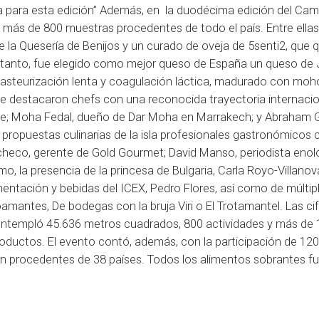
ta para esta edición” Además, en la duodécima edición del C
 más de 800 muestras procedentes de todo el país. Entre ellas
la Quesería de Benijos y un curado de oveja de 5senti2, que
En tanto, fue elegido como mejor queso de España un queso de
pasteurización lenta y coagulación láctica, madurado con moh
ife destacaron chefs con una reconocida trayectoria internaci
rre; Moha Fedal, dueño de Dar Moha en Marrakech; y Abraham G
s propuestas culinarias de la isla profesionales gastronómicos
Pacheco, gerente de Gold Gourmet; David Manso, periodista enol
mo, la presencia de la princesa de Bulgaria, Carla Royo-Villanov
limentación y bebidas del ICEX, Pedro Flores, así como de múltip
ntes, De bodegas con la bruja Viri o El Trotamantel. Las cif
contempló 45.636 metros cuadrados, 800 actividades y más de 
oductos. El evento contó, además, con la participación de 120
n procedentes de 38 países. Todos los alimentos sobrantes f