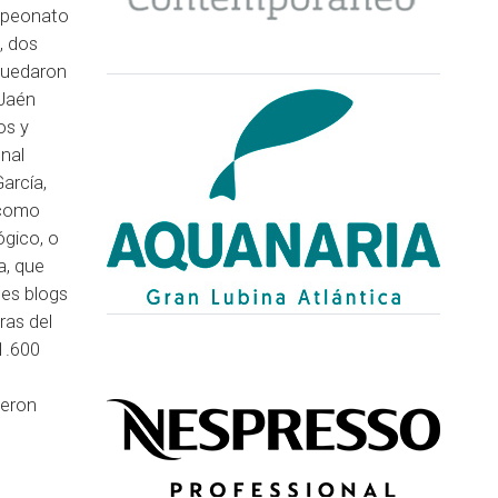
ampeonato
, dos
 quedaron
 Jaén
os y
onal
arcía,
 como
ógico, o
a, que
les blogs
ras del
1.600
ueron