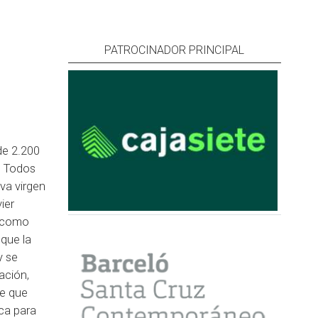
PATROCINADOR PRINCIPAL
de 2.200
. Todos
va virgen
ier
a como
 que la
y se
ación,
de que
ca para