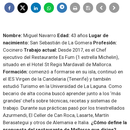
Nombre:
Miguel Navarro
Edad:
43 años
Lugar de
nacimiento:
San Sebastián de La Gomera
Profesión:
Cocinero
Trabajo actual:
Desde 2017, es el Chef
ejecutivo del Restaurante Es Fum (1 estrella Michelin),
situado en el
Hotel St Regis Mardavall de Mallorca.
Formación:
comenzó a formarse en su isla, continuó en
el IES Virgen de la Candelaria (Tenerife) y también
estudió Turismo en la Universidad de La Laguna. Como
becario de alta cocina buscó aprender junto a los ‘más
grandes’ chefs sobre técnicas, recetas y sistemas de
trabajo. Durante sus prácticas pasó por los triestrellados
Azurmendi, El Celler de Can Roca, Lasarte, Martín
Berasategui y otros de Alemania e Italia.
¿Cómo define la
propuesta del restaurante de Mallorca que dirige?