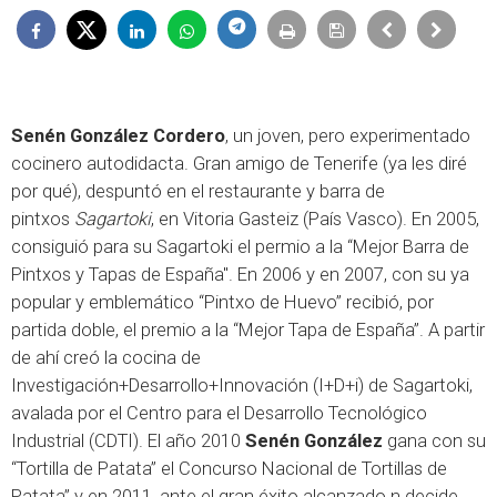
Senén González Cordero
,
un joven, pero experimentado
cocinero autodidacta. Gran amigo de Tenerife (ya les diré
por qué), despuntó en el restaurante y barra de
pintxos
Sagartoki
, en Vitoria Gasteiz (País Vasco). En 2005,
consiguió para su Sagartoki el permio a la “Mejor Barra de
Pintxos y Tapas de España". En 2006 y en 2007, con su ya
popular y emblemático “Pintxo de Huevo” recibió, por
partida doble, el premio a la “Mejor Tapa de España”. A partir
de ahí creó la cocina de
Investigación+Desarrollo+Innovación (I+D+i) de Sagartoki,
avalada por el Centro para el Desarrollo Tecnológico
Industrial (CDTI). El año 2010
Senén González
gana con su
“Tortilla de Patata” el Concurso Nacional de Tortillas de
Patata” y en 2011, ante el gran éxito alcanzado n decide