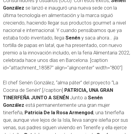
Consumidores y Usuarios (OCU). Con esos éxitos,
Senén
González
se lanzó e inauguró una nueva sede con la
última tecnología en alimentación y la marca siguió
creciendo, haciendo llegar sus productos gourmet a nivel
nacional e internacional. Y cuando pensábamos que ya
estaba todo inventado, llega
Senén
y saca ahora… ¡la
tortilla de papas en lata!, que ha presentado, con nuevo
premio a la innovación incluido, en la feria Alimentaria 2022,
celebrada hace unos días en Barcelona. [caption
id="attachment_18587" align="aligncenter" width="800"]
El chef Senén González, “alma páter” del proyecto “La
Cocina de Senén”.[/caption]
PATRICIA, UNA GRAN
TINERFEÑA JUNTO A SENÉN
Junto a
Senén
González
está permanentemente una gran mujer
tinerfeña,
Patricia De la Rosa Armengod
, una tinerfeña
que, aunque vive lejos de la Isla, lleva sangre isleña por sus
venas, sus padres siguen viviendo en Tenerife y ella ejerce