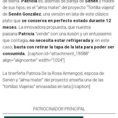
de isleña.
Patricia
es, además de pareja de
Senén
y madre
de sus hijos, es el “alma mater” del proyecto “Tortilla viajera”
de
Senén González
, una versión en lata de este clásico
plato que
se conserva en perfecto estado durante 12
meses.
La innovadora propuesta, que nuestra
paisana
Patricia
“vende” con una ilusión y un entusiasmo
que contagia,
no necesita estar refrigerada y
, en este
caso,
basta con retirar la tapa de la lata para poder ser
consumida.
[caption id="attachment_18588"
align="aligncenter" width="1024"]
La tinerfeña Patricia De la Rosa Armengod, esposa de
Senén y “alma mater” del proyecto enseña una de las
“tortillas Viajeras” envasadas en lata.[/caption]
PATROCINADOR PRINCIPAL