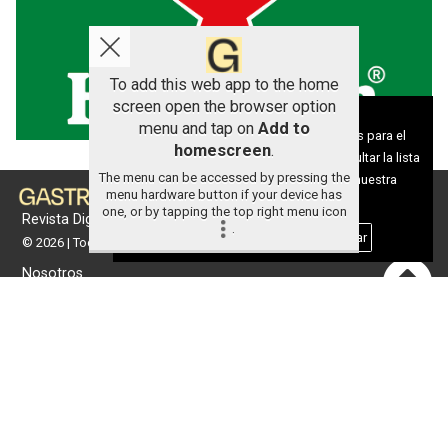
To add this web app to the home
screen open the browser option
Aviso sobre el Uso de cookies:
menu and tap on
Add to
Utilizamos cookies nuestras y de terceros para el
homescreen
.
funcionamiento del digital. Puedes consultar la lista
The menu can be accessed by pressing the
de cookies y como desconectarlas.
Ver nuestra
menu hardware button if your device has
Política de Privacidad y Cookies
one, or by tapping the top right menu icon
Revista Digital de gastronomía
.
Aceptar Cookies
Personalizar
© 2026 | Todos los derechos reservados
Nosotros
Contacto
Términos de uso
Protección de datos
Política de cookies
Portada
Actualidad
Gastronomía
Universo 'GastroCanalla'