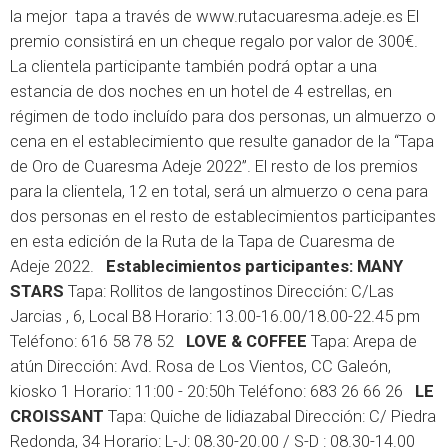
la mejor tapa a través de
www.rutacuaresma.adeje.es
El
premio consistirá en un cheque regalo por valor de 300€.
La clientela participante también podrá optar a una
estancia de dos noches en un hotel de 4 estrellas, en
régimen de todo incluído para dos personas, un almuerzo o
cena en el establecimiento que resulte ganador de la “Tapa
de Oro de Cuaresma Adeje 2022”. El resto de los premios
para la clientela, 12 en total, será un almuerzo o cena para
dos personas en el resto de establecimientos participantes
en esta edición de la Ruta de la Tapa de Cuaresma de
Adeje 2022.
Establecimientos participantes:
MANY
STARS
Tapa: Rollitos de langostinos Dirección: C/Las
Jarcias , 6, Local B8 Horario: 13.00-16.00/18.00-22.45 pm
Teléfono: 616 58 78 52
LOVE & COFFEE
Tapa: Arepa de
atún Dirección: Avd. Rosa de Los Vientos, CC Galeón,
kiosko 1 Horario: 11:00 - 20:50h Teléfono: 683 26 66 26
LE
CROISSANT
Tapa: Quiche de lidiazabal Dirección: C/ Piedra
Redonda, 34 Horario: L-J: 08.30-20.00 / S-D : 08.30-14.00