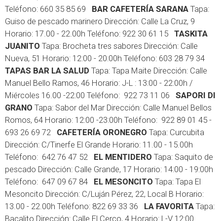
Teléfono: 660 35 85 69
BAR CAFETERÍA SARANA
Tapa:
Guiso de pescado marinero Dirección: Calle La Cruz, 9
Horario: 17.00 - 22.00h Teléfono: 922 30 61 15
TASKITA
JUANITO
Tapa: Brocheta tres sabores Dirección: Calle
Nueva, 51 Horario: 12:00 - 20:00h Teléfono: 603 28 79 34
TAPAS BAR LA SALUD
Tapa: Tapa Maite Dirección: Calle
Manuel Bello Ramos, 46 Horario: J-L : 13:00 - 22:00h /
Miércoles 16.00 -22:00 Teléfono: 922 73 11 06
SAPORI DI
GRANO
Tapa: Sabor del Mar Dirección: Calle Manuel Bellos
Romos, 64 Horario: 12:00 -23:00h Teléfono: 922 89 01 45 -
693 26 69 72
CAFETERÍA ORONEGRO
Tapa: Curcubita
Dirección: C/Tinerfe El Grande Horario: 11.00 - 15.00h
Teléfono: 642 76 47 52
EL MENTIDERO
Tapa: Saquito de
pescado Dirección: Calle Grande, 17 Horario: 14:00 - 19:00h
Teléfono: 647 09 67 84
EL MESONCITO
Tapa: Tapa El
Mesoncito Dirección: C/Luján Pérez, 22, Local B Horario:
13.00 - 22.00h Teléfono: 822 69 33 36
LA FAVORITA
Tapa:
Bacalito Dirección: Calle El Cerco, 4 Horario: L-V 12:00