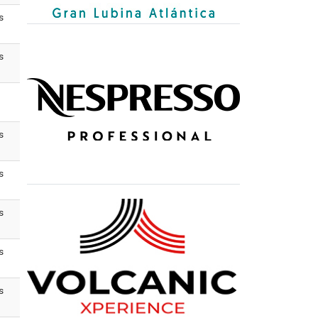
s
s
s
s
s
s
s