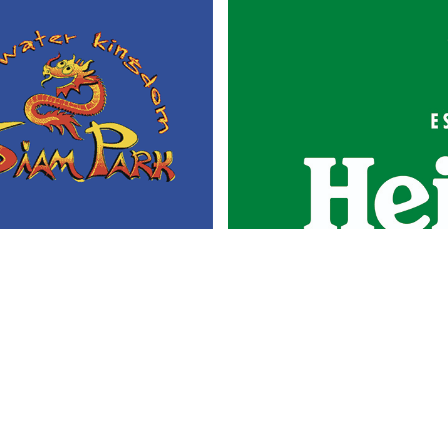
Portada
Actualidad
Gastronomía
Universo 'GastroCanalla'
Aula de Cocina
Hemeroteca
Temas de
Nosotros
actualidad
Publicidad