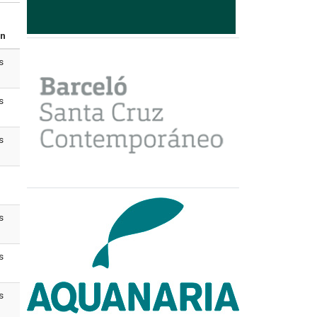
ón
s
s
s
s
s
s