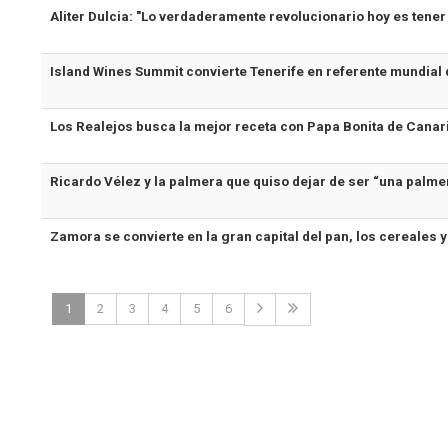
Aliter Dulcia: "Lo verdaderamente revolucionario hoy es tener
Island Wines Summit convierte Tenerife en referente mundial 
Los Realejos busca la mejor receta con Papa Bonita de Canar
Ricardo Vélez y la palmera que quiso dejar de ser “una palm
Zamora se convierte en la gran capital del pan, los cereales y
1
2
3
4
5
6