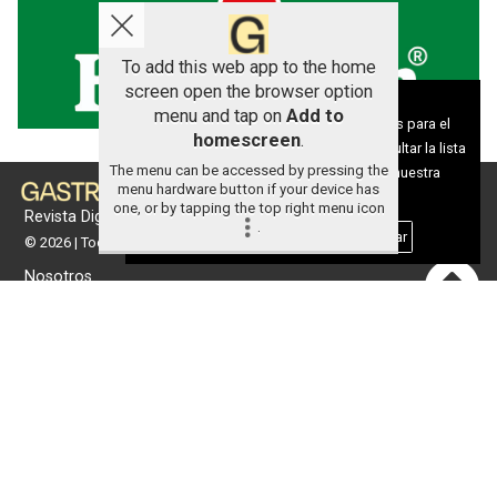
To add this web app to the home
screen open the browser option
Aviso sobre el Uso de cookies:
menu and tap on
Add to
Utilizamos cookies nuestras y de terceros para el
homescreen
.
funcionamiento del digital. Puedes consultar la lista
The menu can be accessed by pressing the
de cookies y como desconectarlas.
Ver nuestra
menu hardware button if your device has
Política de Privacidad y Cookies
one, or by tapping the top right menu icon
Revista Digital de gastronomía
.
Aceptar Cookies
Personalizar
© 2026 | Todos los derechos reservados
Nosotros
Contacto
Términos de uso
Protección de datos
Política de cookies
Portada
Actualidad
Gastronomía
Universo 'GastroCanalla'
Aula de Cocina
Hemeroteca